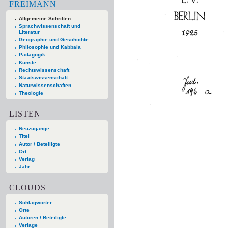
FREIMANN
Allgemeine Schriften
Sprachwissenschaft und
Literatur
Geographie und Geschichte
Philosophie und Kabbala
Pädagogik
Künste
Rechtswissenschaft
Staatswissenschaft
Naturwissenschaften
Theologie
LISTEN
Neuzugänge
Titel
Autor / Beteiligte
Ort
Verlag
Jahr
CLOUDS
Schlagwörter
Orte
Autoren / Beteiligte
Verlage