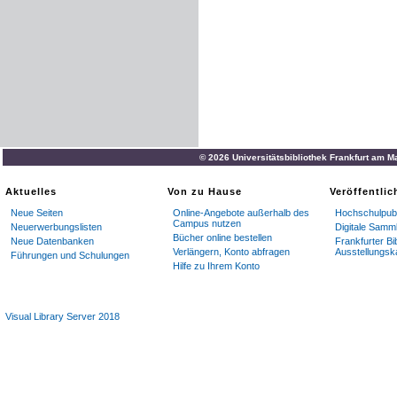
© 2026 Universitätsbibliothek Frankfurt am M
Aktuelles
Von zu Hause
Veröffentli
Neue Seiten
Online-Angebote außerhalb des
Hochschulpubl
Campus nutzen
Neuerwerbungslisten
Digitale Samm
Bücher online bestellen
Neue Datenbanken
Frankfurter Bi
Verlängern, Konto abfragen
Ausstellungsk
Führungen und Schulungen
Hilfe zu Ihrem Konto
Visual Library Server 2018