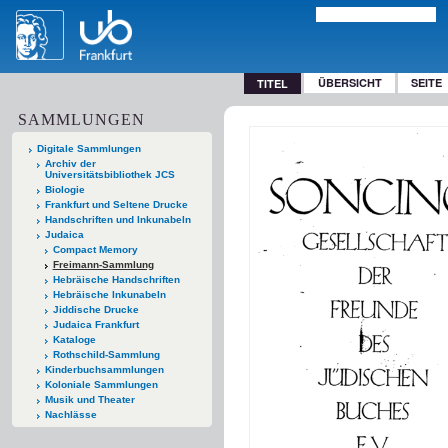
ÜBERSICHT
SEITE
TITEL
SAMMLUNGEN
Digitale Sammlungen
Archiv der
Universitätsbibliothek JCS
Biologie
Frankfurt und Seltene Drucke
Handschriften und Inkunabeln
Judaica
Compact Memory
Freimann-Sammlung
Hebräische Handschriften
Hebräische Inkunabeln
Jiddische Drucke
Judaica Frankfurt
Kataloge
Rothschild-Sammlung
Kinderbuchsammlungen
Koloniale Sammlungen
Musik und Theater
Nachlässe