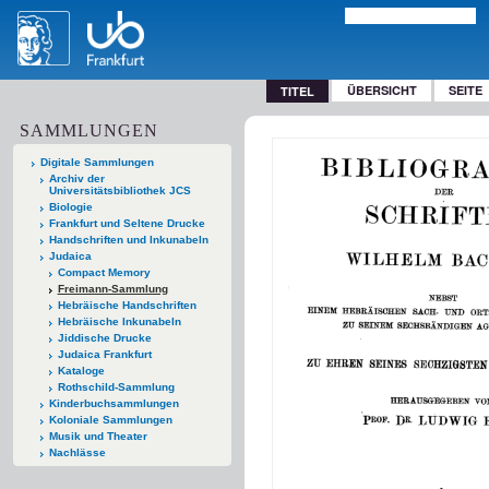
ÜBERSICHT
SEITE
TITEL
SAMMLUNGEN
Digitale Sammlungen
Archiv der
Universitätsbibliothek JCS
Biologie
Frankfurt und Seltene Drucke
Handschriften und Inkunabeln
Judaica
Compact Memory
Freimann-Sammlung
Hebräische Handschriften
Hebräische Inkunabeln
Jiddische Drucke
Judaica Frankfurt
Kataloge
Rothschild-Sammlung
Kinderbuchsammlungen
Koloniale Sammlungen
Musik und Theater
Nachlässe