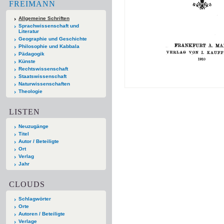
FREIMANN
Allgemeine Schriften
Sprachwissenschaft und
Literatur
Geographie und Geschichte
Philosophie und Kabbala
Pädagogik
Künste
Rechtswissenschaft
Staatswissenschaft
Naturwissenschaften
Theologie
LISTEN
Neuzugänge
Titel
Autor / Beteiligte
Ort
Verlag
Jahr
CLOUDS
Schlagwörter
Orte
Autoren / Beteiligte
Verlage