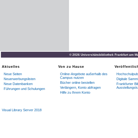
© 2026 Universitätsbibliothek Frankfurt am M
Aktuelles
Von zu Hause
Veröffentli
Neue Seiten
Online-Angebote außerhalb des
Hochschulpubl
Campus nutzen
Neuerwerbungslisten
Digitale Samm
Bücher online bestellen
Neue Datenbanken
Frankfurter Bi
Verlängern, Konto abfragen
Ausstellungsk
Führungen und Schulungen
Hilfe zu Ihrem Konto
Visual Library Server 2018