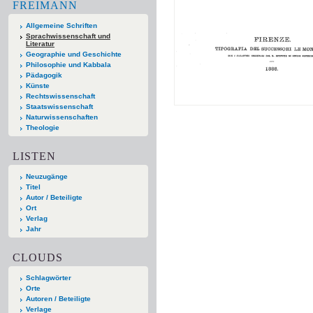
FREIMANN
Allgemeine Schriften
Sprachwissenschaft und
Literatur
Geographie und Geschichte
Philosophie und Kabbala
Pädagogik
Künste
Rechtswissenschaft
Staatswissenschaft
Naturwissenschaften
Theologie
LISTEN
Neuzugänge
Titel
Autor / Beteiligte
Ort
Verlag
Jahr
CLOUDS
Schlagwörter
Orte
Autoren / Beteiligte
Verlage