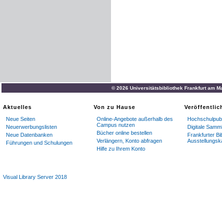
© 2026 Universitätsbibliothek Frankfurt am M
Aktuelles
Von zu Hause
Veröffentli
Neue Seiten
Online-Angebote außerhalb des
Hochschulpubl
Campus nutzen
Neuerwerbungslisten
Digitale Samm
Bücher online bestellen
Neue Datenbanken
Frankfurter Bi
Verlängern, Konto abfragen
Ausstellungsk
Führungen und Schulungen
Hilfe zu Ihrem Konto
Visual Library Server 2018