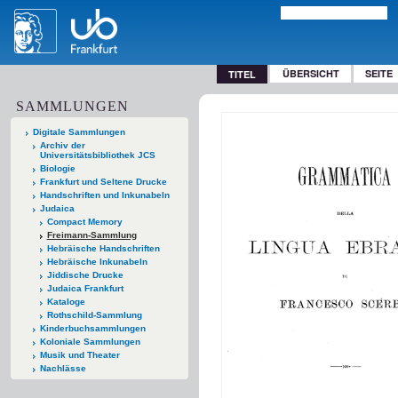
ÜBERSICHT
SEITE
TITEL
SAMMLUNGEN
Digitale Sammlungen
Archiv der
Universitätsbibliothek JCS
Biologie
Frankfurt und Seltene Drucke
Handschriften und Inkunabeln
Judaica
Compact Memory
Freimann-Sammlung
Hebräische Handschriften
Hebräische Inkunabeln
Jiddische Drucke
Judaica Frankfurt
Kataloge
Rothschild-Sammlung
Kinderbuchsammlungen
Koloniale Sammlungen
Musik und Theater
Nachlässe