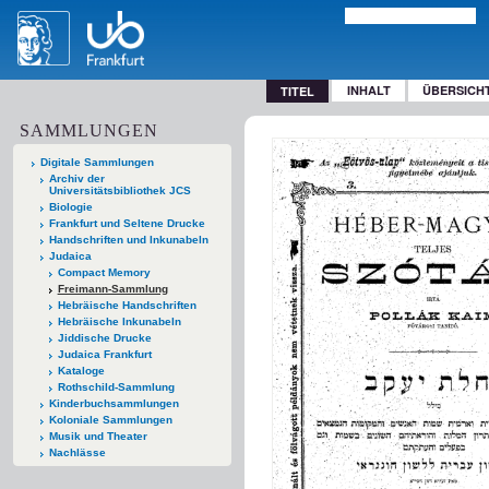
INHALT
ÜBERSICH
TITEL
SAMMLUNGEN
Digitale Sammlungen
Archiv der
Universitätsbibliothek JCS
Biologie
Frankfurt und Seltene Drucke
Handschriften und Inkunabeln
Judaica
Compact Memory
Freimann-Sammlung
Hebräische Handschriften
Hebräische Inkunabeln
Jiddische Drucke
Judaica Frankfurt
Kataloge
Rothschild-Sammlung
Kinderbuchsammlungen
Koloniale Sammlungen
Musik und Theater
Nachlässe