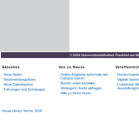
© 2026 Universitätsbibliothek Frankfurt am M
Aktuelles
Von zu Hause
Veröffentli
Neue Seiten
Online-Angebote außerhalb des
Hochschulpubl
Campus nutzen
Neuerwerbungslisten
Digitale Samm
Bücher online bestellen
Neue Datenbanken
Frankfurter Bi
Verlängern, Konto abfragen
Ausstellungsk
Führungen und Schulungen
Hilfe zu Ihrem Konto
Visual Library Server 2018