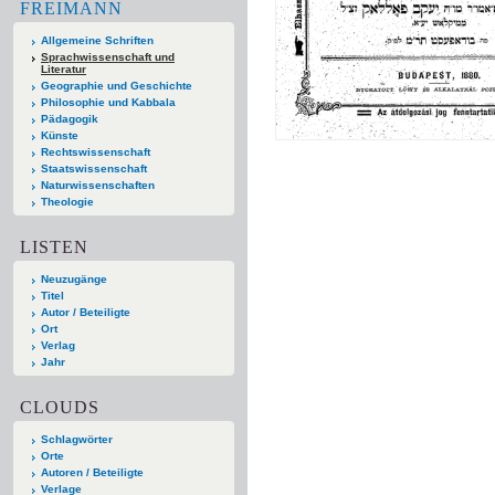
FREIMANN
Allgemeine Schriften
Sprachwissenschaft und
Literatur
Geographie und Geschichte
Philosophie und Kabbala
Pädagogik
Künste
Rechtswissenschaft
Staatswissenschaft
Naturwissenschaften
Theologie
LISTEN
Neuzugänge
Titel
Autor / Beteiligte
Ort
Verlag
Jahr
CLOUDS
Schlagwörter
Orte
Autoren / Beteiligte
Verlage