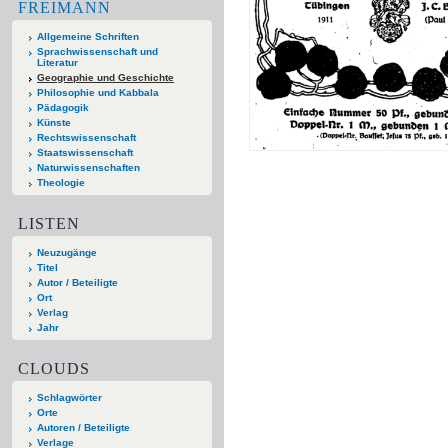
FREIMANN
Allgemeine Schriften
Sprachwissenschaft und
Literatur
Geographie und Geschichte
Philosophie und Kabbala
Pädagogik
Künste
Rechtswissenschaft
Staatswissenschaft
Naturwissenschaften
Theologie
LISTEN
Neuzugänge
Titel
Autor / Beteiligte
Ort
Verlag
Jahr
CLOUDS
Schlagwörter
Orte
Autoren / Beteiligte
Verlage