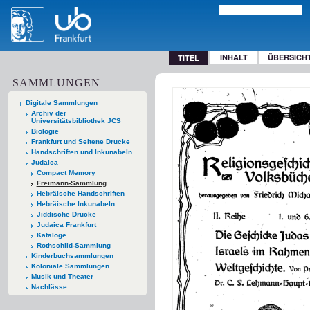
INHALT
ÜBERSICH
TITEL
SAMMLUNGEN
Digitale Sammlungen
Archiv der
Universitätsbibliothek JCS
Biologie
Frankfurt und Seltene Drucke
Handschriften und Inkunabeln
Judaica
Compact Memory
Freimann-Sammlung
Hebräische Handschriften
Hebräische Inkunabeln
Jiddische Drucke
Judaica Frankfurt
Kataloge
Rothschild-Sammlung
Kinderbuchsammlungen
Koloniale Sammlungen
Musik und Theater
Nachlässe