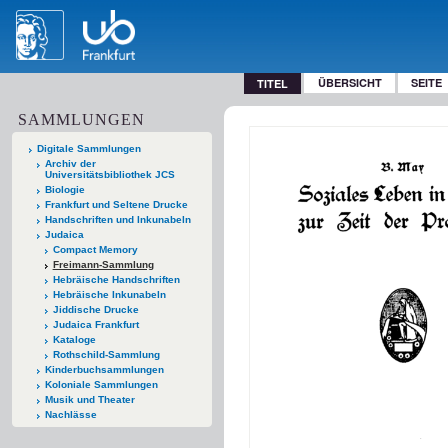
ÜBERSICHT
SEITE
TITEL
SAMMLUNGEN
Digitale Sammlungen
Archiv der
Universitätsbibliothek JCS
Biologie
Frankfurt und Seltene Drucke
Handschriften und Inkunabeln
Judaica
Compact Memory
Freimann-Sammlung
Hebräische Handschriften
Hebräische Inkunabeln
Jiddische Drucke
Judaica Frankfurt
Kataloge
Rothschild-Sammlung
Kinderbuchsammlungen
Koloniale Sammlungen
Musik und Theater
Nachlässe