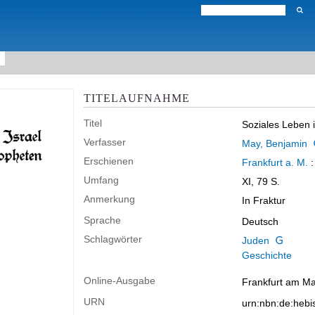
TITELAUFNAHME
Titel
Soziales Leben i
Verfasser
May, Benjamin
Erschienen
Frankfurt a. M.
Umfang
XI, 79 S.
Anmerkung
In Fraktur
Sprache
Deutsch
Schlagwörter
Juden
Geschichte
Online-Ausgabe
Frankfurt am Mai
URN
urn:nbn:de:heb