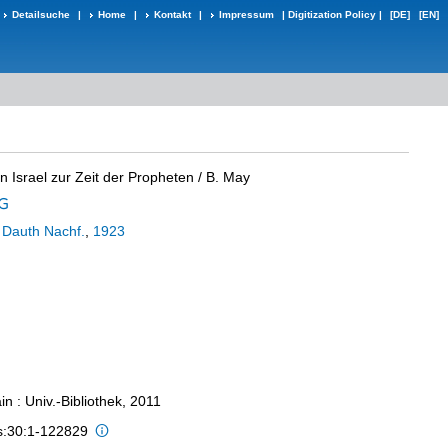
Detailsuche
|
Home
|
Kontakt
|
Impressum
|
Digitization Policy
|
[DE]
[EN]
n Israel zur Zeit der Propheten
/ B. May
:
Dauth Nachf.
,
1923
n : Univ.-Bibliothek, 2011
is:30:1-122829