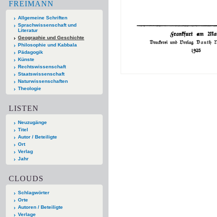
FREIMANN
Allgemeine Schriften
Sprachwissenschaft und
Literatur
Geographie und Geschichte
Philosophie und Kabbala
Pädagogik
Künste
Rechtswissenschaft
Staatswissenschaft
Naturwissenschaften
Theologie
LISTEN
Neuzugänge
Titel
Autor / Beteiligte
Ort
Verlag
Jahr
CLOUDS
Schlagwörter
Orte
Autoren / Beteiligte
Verlage