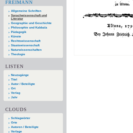
FREIMANN
Allgemeine Schriften
Sprachwissenschaft und
Literatur
Geographie und Geschichte
Philosophie und Kabbala
Pädagogik
Künste
Rechtswissenschaft
Staatswissenschaft
Naturwissenschaften
Theologie
LISTEN
Neuzugänge
Titel
Autor / Beteiligte
Ort
Verlag
Jahr
CLOUDS
Schlagwörter
Orte
Autoren / Beteiligte
Verlage