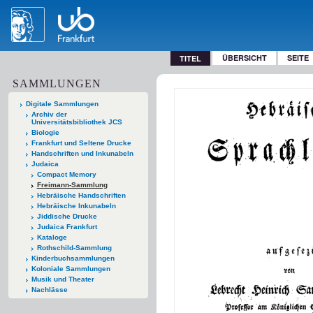
ÜBERSICHT
SEITE
TITEL
SAMMLUNGEN
Digitale Sammlungen
Archiv der
Universitätsbibliothek JCS
Biologie
Frankfurt und Seltene Drucke
Handschriften und Inkunabeln
Judaica
Compact Memory
Freimann-Sammlung
Hebräische Handschriften
Hebräische Inkunabeln
Jiddische Drucke
Judaica Frankfurt
Kataloge
Rothschild-Sammlung
Kinderbuchsammlungen
Koloniale Sammlungen
Musik und Theater
Nachlässe