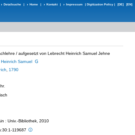
Detailsuche
|
Home
|
Kontakt
|
Impressum
|
Digitization Policy
|
[DE]
[EN]
achlehre
/ aufgesetzt von Lebrecht Heinrich Samuel Jehne
 Heinrich Samuel
ich
,
1790
hr.
isch
n : Univ.-Bibliothek, 2010
is:30:1-119687