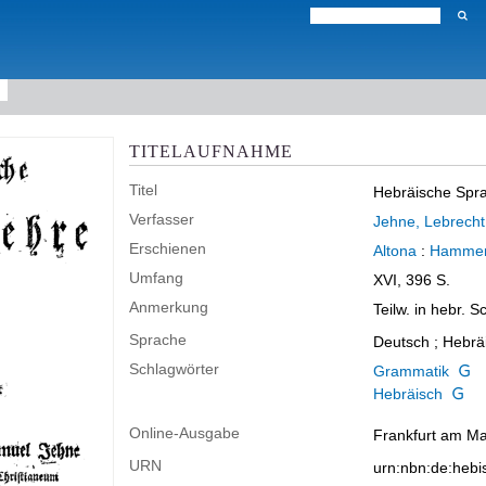
TITELAUFNAHME
Titel
Hebräische Spr
Verfasser
Jehne, Lebrecht
Erschienen
Altona
:
Hammer
Umfang
XVI, 396 S.
Anmerkung
Teilw. in hebr. Sc
Sprache
Deutsch ; Hebrä
Schlagwörter
Grammatik
Hebräisch
Online-Ausgabe
Frankfurt am Mai
URN
urn:nbn:de:heb