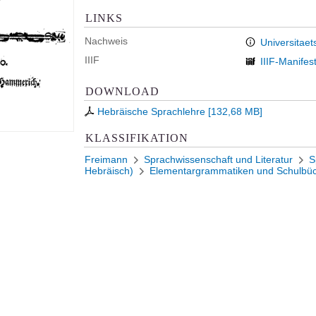
LINKS
Nachweis
Universitaet
IIIF
IIIF-Manifes
DOWNLOAD
Hebräische Sprachlehre
[
132,68 MB
]
KLASSIFIKATION
Freimann
Sprachwissenschaft und Literatur
S
Hebräisch)
Elementargrammatiken und Schulbü