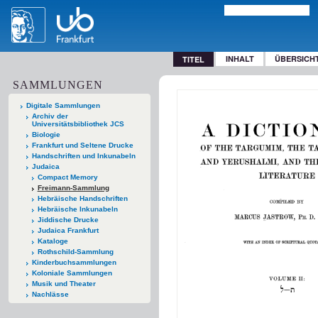
INHALT
ÜBERSICH
TITEL
SAMMLUNGEN
Digitale Sammlungen
Archiv der
Universitätsbibliothek JCS
Biologie
Frankfurt und Seltene Drucke
Handschriften und Inkunabeln
Judaica
Compact Memory
Freimann-Sammlung
Hebräische Handschriften
Hebräische Inkunabeln
Jiddische Drucke
Judaica Frankfurt
Kataloge
Rothschild-Sammlung
Kinderbuchsammlungen
Koloniale Sammlungen
Musik und Theater
Nachlässe