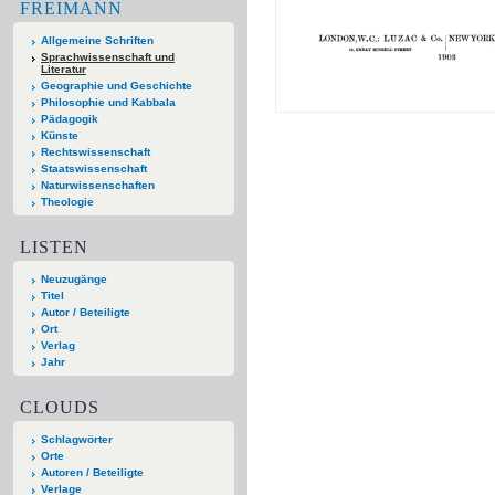
FREIMANN
Allgemeine Schriften
Sprachwissenschaft und
Literatur
Geographie und Geschichte
Philosophie und Kabbala
Pädagogik
Künste
Rechtswissenschaft
Staatswissenschaft
Naturwissenschaften
Theologie
LISTEN
Neuzugänge
Titel
Autor / Beteiligte
Ort
Verlag
Jahr
CLOUDS
Schlagwörter
Orte
Autoren / Beteiligte
Verlage