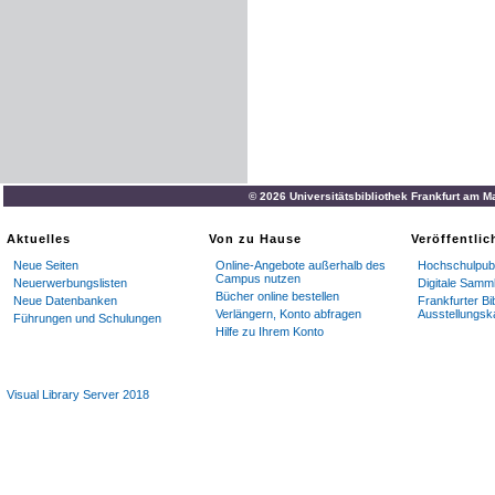
© 2026 Universitätsbibliothek Frankfurt am M
Aktuelles
Von zu Hause
Veröffentli
Neue Seiten
Online-Angebote außerhalb des
Hochschulpubl
Campus nutzen
Neuerwerbungslisten
Digitale Samm
Bücher online bestellen
Neue Datenbanken
Frankfurter Bi
Verlängern, Konto abfragen
Ausstellungsk
Führungen und Schulungen
Hilfe zu Ihrem Konto
Visual Library Server 2018