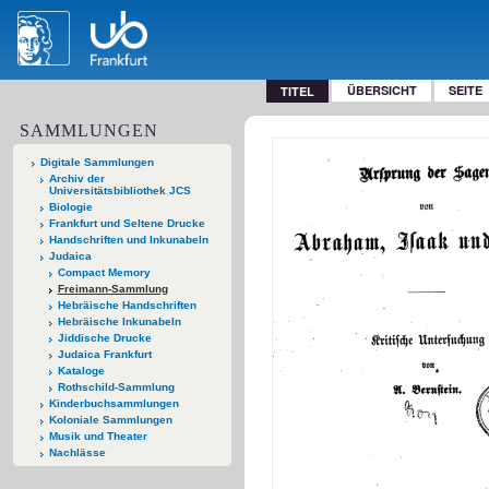
ÜBERSICHT
SEITE
TITEL
SAMMLUNGEN
Digitale Sammlungen
Archiv der
Universitätsbibliothek JCS
Biologie
Frankfurt und Seltene Drucke
Handschriften und Inkunabeln
Judaica
Compact Memory
Freimann-Sammlung
Hebräische Handschriften
Hebräische Inkunabeln
Jiddische Drucke
Judaica Frankfurt
Kataloge
Rothschild-Sammlung
Kinderbuchsammlungen
Koloniale Sammlungen
Musik und Theater
Nachlässe