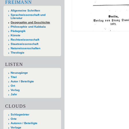
FREIMANN
Allgemeine Schriften
Sprachwissenschaft und
Literatur
Geographie und Geschichte
Philosophie und Kabbala
Pädagogik
Künste
Rechtswissenschaft
Staatswissenschaft
Naturwissenschaften
Theologie
LISTEN
Neuzugänge
Titel
Autor / Beteiligte
Ort
Verlag
Jahr
CLOUDS
Schlagwörter
Orte
Autoren / Beteiligte
Verlage