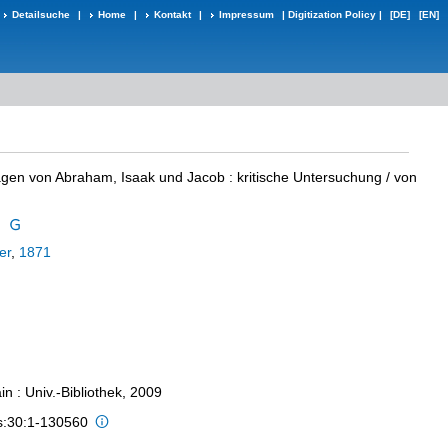
Detailsuche
|
Home
|
Kontakt
|
Impressum
|
Digitization Policy
|
[DE]
[EN]
agen von Abraham, Isaak und Jacob
:
kritische Untersuchung
/ von
n
er
,
1871
n : Univ.-Bibliothek, 2009
is:30:1-130560