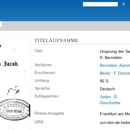
TITELAUFNAHME
Titel
Ursprung der S
A. Bernstein
Verfasser
Bernstein, Aaro
Erschienen
Berlin
:
F. Dunck
Umfang
95 S.
Sprache
Deutsch
Schlagwörter
Juden
Geschichte
Online-Ausgabe
Frankfurt am Mai
URN
urn:nbn:de:heb