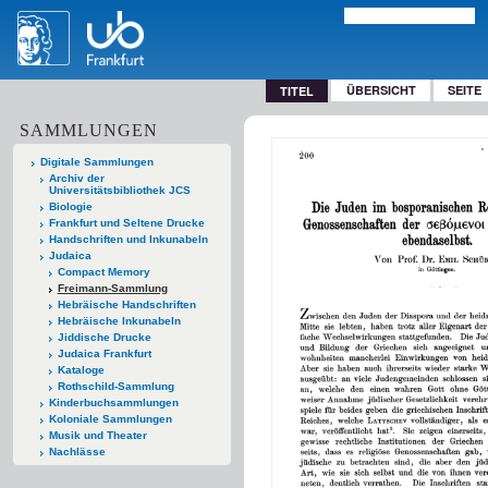
ÜBERSICHT
SEITE
TITEL
SAMMLUNGEN
Digitale Sammlungen
Archiv der
Universitätsbibliothek JCS
Biologie
Frankfurt und Seltene Drucke
Handschriften und Inkunabeln
Judaica
Compact Memory
Freimann-Sammlung
Hebräische Handschriften
Hebräische Inkunabeln
Jiddische Drucke
Judaica Frankfurt
Kataloge
Rothschild-Sammlung
Kinderbuchsammlungen
Koloniale Sammlungen
Musik und Theater
Nachlässe