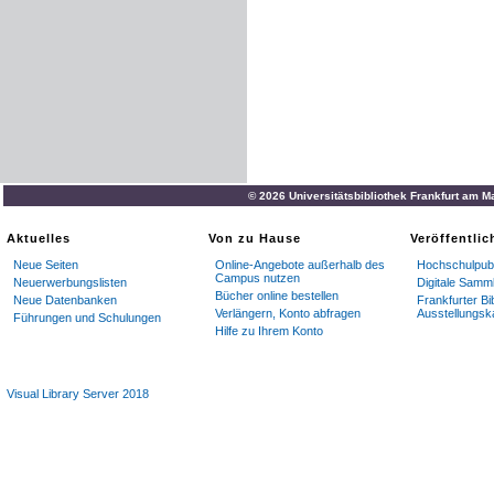
© 2026 Universitätsbibliothek Frankfurt am M
Aktuelles
Von zu Hause
Veröffentli
Neue Seiten
Online-Angebote außerhalb des
Hochschulpubl
Campus nutzen
Neuerwerbungslisten
Digitale Samm
Bücher online bestellen
Neue Datenbanken
Frankfurter Bi
Verlängern, Konto abfragen
Ausstellungsk
Führungen und Schulungen
Hilfe zu Ihrem Konto
Visual Library Server 2018