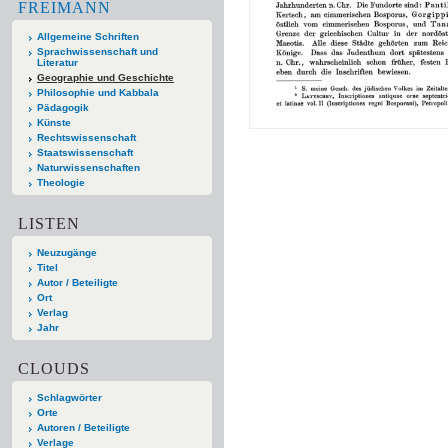
FREIMANN
Allgemeine Schriften
Sprachwissenschaft und
Literatur
Geographie und Geschichte
Philosophie und Kabbala
Pädagogik
Künste
Rechtswissenschaft
Staatswissenschaft
Naturwissenschaften
Theologie
LISTEN
Neuzugänge
Titel
Autor / Beteiligte
Ort
Verlag
Jahr
CLOUDS
Schlagwörter
Orte
Autoren / Beteiligte
Verlage