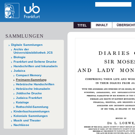
INHALT
ÜBERSICH
TITEL
SAMMLUNGEN
Digitale Sammlungen
Archiv der
Universitätsbibliothek JCS
Biologie
Frankfurt und Seltene Drucke
Handschriften und Inkunabeln
Judaica
Compact Memory
Freimann-Sammlung
Hebräische Handschriften
Hebräische Inkunabeln
Jiddische Drucke
Judaica Frankfurt
Kataloge
Rothschild-Sammlung
Kinderbuchsammlungen
Koloniale Sammlungen
Musik und Theater
Nachlässe