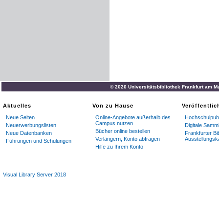
© 2026 Universitätsbibliothek Frankfurt am M
Aktuelles
Von zu Hause
Veröffentli
Neue Seiten
Online-Angebote außerhalb des
Hochschulpubl
Campus nutzen
Neuerwerbungslisten
Digitale Samm
Bücher online bestellen
Neue Datenbanken
Frankfurter Bi
Verlängern, Konto abfragen
Ausstellungsk
Führungen und Schulungen
Hilfe zu Ihrem Konto
Visual Library Server 2018