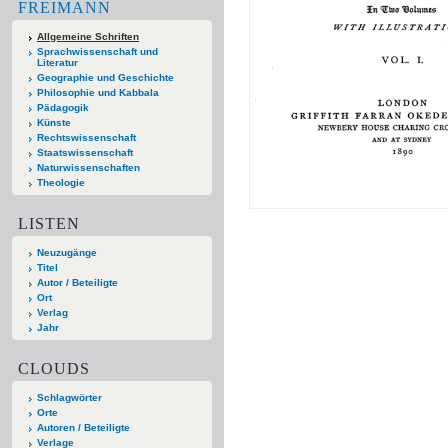
FREIMANN
Allgemeine Schriften
Sprachwissenschaft und
Literatur
Geographie und Geschichte
Philosophie und Kabbala
Pädagogik
Künste
Rechtswissenschaft
Staatswissenschaft
Naturwissenschaften
Theologie
LISTEN
Neuzugänge
Titel
Autor / Beteiligte
Ort
Verlag
Jahr
CLOUDS
Schlagwörter
Orte
Autoren / Beteiligte
Verlage