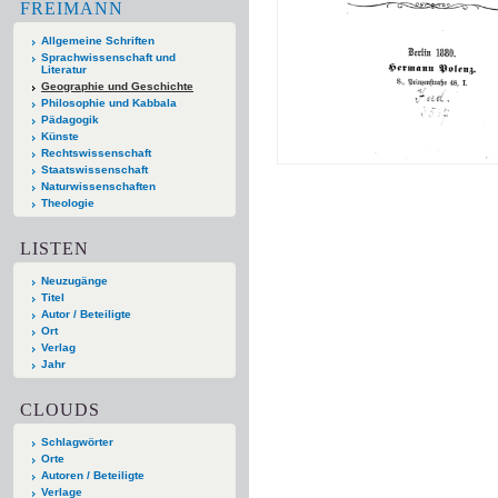
FREIMANN
Allgemeine Schriften
Sprachwissenschaft und
Literatur
Geographie und Geschichte
Philosophie und Kabbala
Pädagogik
Künste
Rechtswissenschaft
Staatswissenschaft
Naturwissenschaften
Theologie
LISTEN
Neuzugänge
Titel
Autor / Beteiligte
Ort
Verlag
Jahr
CLOUDS
Schlagwörter
Orte
Autoren / Beteiligte
Verlage