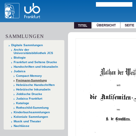
ÜBERSICHT
SEITE
TITEL
SAMMLUNGEN
Digitale Sammlungen
Archiv der
Universitätsbibliothek JCS
Biologie
Frankfurt und Seltene Drucke
Handschriften und Inkunabeln
Judaica
Compact Memory
Freimann-Sammlung
Hebräische Handschriften
Hebräische Inkunabeln
Jiddische Drucke
Judaica Frankfurt
Kataloge
Rothschild-Sammlung
Kinderbuchsammlungen
Koloniale Sammlungen
Musik und Theater
Nachlässe