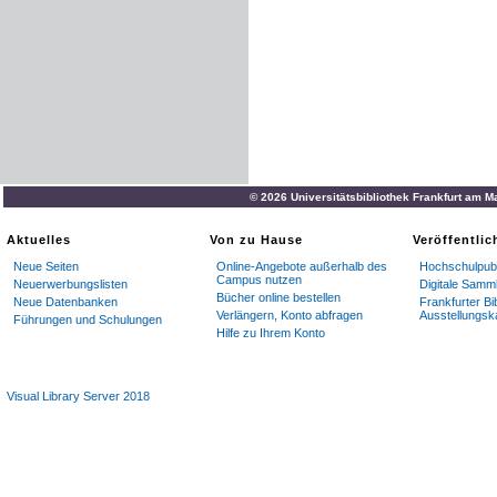
© 2026 Universitätsbibliothek Frankfurt am M
Aktuelles
Von zu Hause
Veröffentli
Neue Seiten
Online-Angebote außerhalb des
Hochschulpubl
Campus nutzen
Neuerwerbungslisten
Digitale Samm
Bücher online bestellen
Neue Datenbanken
Frankfurter Bi
Verlängern, Konto abfragen
Ausstellungsk
Führungen und Schulungen
Hilfe zu Ihrem Konto
Visual Library Server 2018