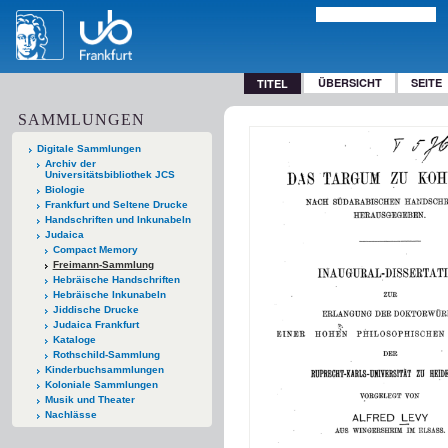
ÜBERSICHT
SEITE
TITEL
SAMMLUNGEN
Digitale Sammlungen
Archiv der
Universitätsbibliothek JCS
Biologie
Frankfurt und Seltene Drucke
Handschriften und Inkunabeln
Judaica
Compact Memory
Freimann-Sammlung
Hebräische Handschriften
Hebräische Inkunabeln
Jiddische Drucke
Judaica Frankfurt
Kataloge
Rothschild-Sammlung
Kinderbuchsammlungen
Koloniale Sammlungen
Musik und Theater
Nachlässe