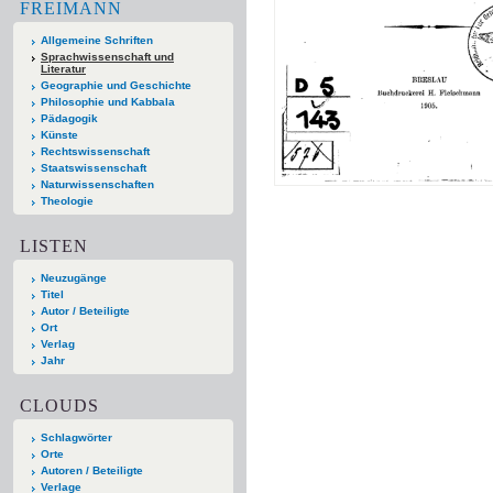
FREIMANN
Allgemeine Schriften
Sprachwissenschaft und
Literatur
Geographie und Geschichte
Philosophie und Kabbala
Pädagogik
Künste
Rechtswissenschaft
Staatswissenschaft
Naturwissenschaften
Theologie
LISTEN
Neuzugänge
Titel
Autor / Beteiligte
Ort
Verlag
Jahr
CLOUDS
Schlagwörter
Orte
Autoren / Beteiligte
Verlage