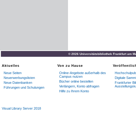
© 2026 Universitätsbibliothek Frankfurt am M
Aktuelles
Von zu Hause
Veröffentli
Neue Seiten
Online-Angebote außerhalb des
Hochschulpubl
Campus nutzen
Neuerwerbungslisten
Digitale Samm
Bücher online bestellen
Neue Datenbanken
Frankfurter Bi
Verlängern, Konto abfragen
Ausstellungsk
Führungen und Schulungen
Hilfe zu Ihrem Konto
Visual Library Server 2018