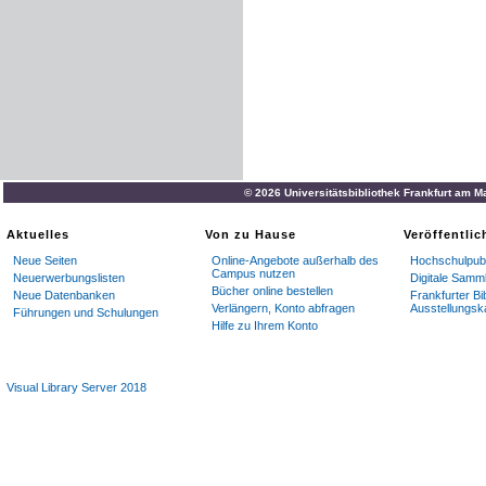
© 2026 Universitätsbibliothek Frankfurt am M
Aktuelles
Von zu Hause
Veröffentli
Neue Seiten
Online-Angebote außerhalb des
Hochschulpubl
Campus nutzen
Neuerwerbungslisten
Digitale Samm
Bücher online bestellen
Neue Datenbanken
Frankfurter Bi
Verlängern, Konto abfragen
Ausstellungsk
Führungen und Schulungen
Hilfe zu Ihrem Konto
Visual Library Server 2018