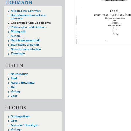
FREIMANN
Allgemeine Schriften
Sprachwissenschaft und
Literatur
Geographie und Geschichte
Philosophie und Kabbala
Pädagogik
Künste
Rechtswissenschaft
Staatswissenschaft
Naturwissenschaften
Theologie
LISTEN
Neuzugänge
Titel
Autor / Beteiligte
Ort
Verlag
Jahr
CLOUDS
Schlagwörter
Orte
Autoren / Beteiligte
Verlage