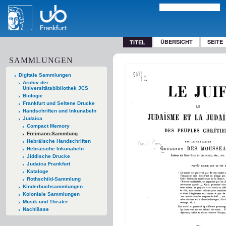
ÜBERSICHT
SEITE
TITEL
SAMMLUNGEN
Digitale Sammlungen
Archiv der
Universitätsbibliothek JCS
Biologie
Frankfurt und Seltene Drucke
Handschriften und Inkunabeln
Judaica
Compact Memory
Freimann-Sammlung
Hebräische Handschriften
Hebräische Inkunabeln
Jiddische Drucke
Judaica Frankfurt
Kataloge
Rothschild-Sammlung
Kinderbuchsammlungen
Koloniale Sammlungen
Musik und Theater
Nachlässe