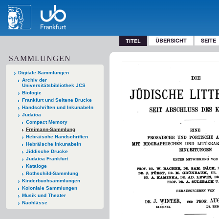
ÜBERSICHT
SEITE
TITEL
SAMMLUNGEN
Digitale Sammlungen
Archiv der
Universitätsbibliothek JCS
Biologie
Frankfurt und Seltene Drucke
Handschriften und Inkunabeln
Judaica
Compact Memory
Freimann-Sammlung
Hebräische Handschriften
Hebräische Inkunabeln
Jiddische Drucke
Judaica Frankfurt
Kataloge
Rothschild-Sammlung
Kinderbuchsammlungen
Koloniale Sammlungen
Musik und Theater
Nachlässe