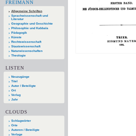
FREIMANN
Allgemeine Schriften
Sprachwissenschaft und
Literatur
Geographie und Geschichte
Philosophie und Kabbala
Pädagogik
Künste
Rechtswissenschaft
Staatswissenschaft
Naturwissenschaften
Theologie
LISTEN
Neuzugänge
Titel
Autor / Beteiligte
Ort
Verlag
Jahr
CLOUDS
Schlagwörter
Orte
Autoren / Beteiligte
Verlage