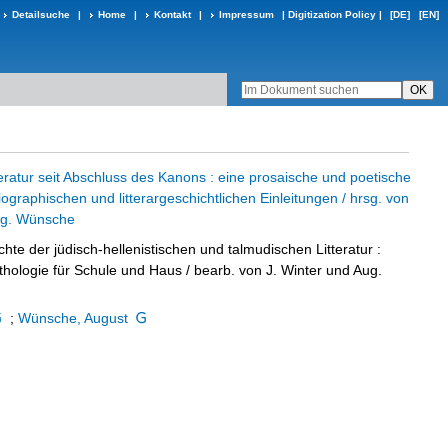
Detailsuche
|
Home
|
Kontakt
|
Impressum
|
Digitization Policy
|
[DE]
[EN]
teratur seit Abschluss des Kanons : eine prosaische und poetische
iographischen und litterargeschichtlichen Einleitungen / hrsg. von
ug. Wünsche
hte der jüdisch-hellenistischen und talmudischen Litteratur
:
thologie für Schule und Haus
/ bearb. von J. Winter und Aug.
;
Wünsche, August