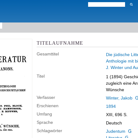
TITELAUFNAHME
Gesamttitel
Die jüdische Lit
Anthologie mit b
J. Winter und A
Titel
1 (1894)
Geschic
zugleich eine An
Wünsche
Verfasser
Winter, Jakob
Erschienen
1894
Umfang
XIII, 696 S.
Sprache
Deutsch
Schlagwörter
Judentum
Literatur