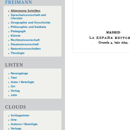
FREIMANN
Allgemeine Schriften
Sprachwissenschaft und
Literatur
Geographie und Geschichte
Philosophie und Kabbala
Pädagogik
Künste
Rechtswissenschaft
Staatswissenschaft
Naturwissenschaften
Theologie
LISTEN
Neuzugänge
Titel
Autor / Beteiligte
Ort
Verlag
Jahr
CLOUDS
Schlagwörter
Orte
Autoren / Beteiligte
Verlage