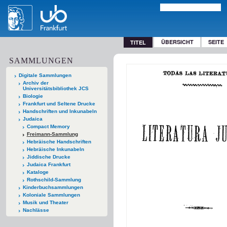
ÜBERSICHT
SEITE
TITEL
SAMMLUNGEN
Digitale Sammlungen
Archiv der
Universitätsbibliothek JCS
Biologie
Frankfurt und Seltene Drucke
Handschriften und Inkunabeln
Judaica
Compact Memory
Freimann-Sammlung
Hebräische Handschriften
Hebräische Inkunabeln
Jiddische Drucke
Judaica Frankfurt
Kataloge
Rothschild-Sammlung
Kinderbuchsammlungen
Koloniale Sammlungen
Musik und Theater
Nachlässe