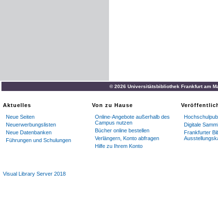
© 2026 Universitätsbibliothek Frankfurt am M
Aktuelles
Von zu Hause
Veröffentli
Neue Seiten
Online-Angebote außerhalb des
Hochschulpubl
Campus nutzen
Neuerwerbungslisten
Digitale Samm
Bücher online bestellen
Neue Datenbanken
Frankfurter Bi
Verlängern, Konto abfragen
Ausstellungsk
Führungen und Schulungen
Hilfe zu Ihrem Konto
Visual Library Server 2018