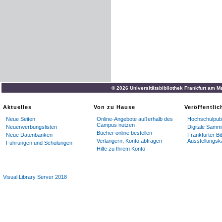
© 2026 Universitätsbibliothek Frankfurt am M
Aktuelles
Von zu Hause
Veröffentli
Neue Seiten
Online-Angebote außerhalb des
Hochschulpubl
Campus nutzen
Neuerwerbungslisten
Digitale Samm
Bücher online bestellen
Neue Datenbanken
Frankfurter Bi
Verlängern, Konto abfragen
Ausstellungsk
Führungen und Schulungen
Hilfe zu Ihrem Konto
Visual Library Server 2018