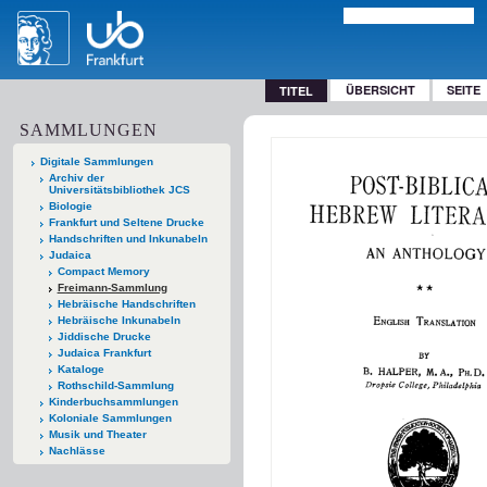
ÜBERSICHT
SEITE
TITEL
SAMMLUNGEN
Digitale Sammlungen
Archiv der
Universitätsbibliothek JCS
Biologie
Frankfurt und Seltene Drucke
Handschriften und Inkunabeln
Judaica
Compact Memory
Freimann-Sammlung
Hebräische Handschriften
Hebräische Inkunabeln
Jiddische Drucke
Judaica Frankfurt
Kataloge
Rothschild-Sammlung
Kinderbuchsammlungen
Koloniale Sammlungen
Musik und Theater
Nachlässe