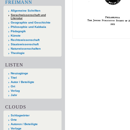
FREIMANN
Allgemeine Schriften
Sprachwissenschaft und
Literatur
Geographie und Geschichte
Philosophie und Kabbala
Pädagogik
Künste
Rechtswissenschaft
Staatswissenschaft
Naturwissenschaften
Theologie
LISTEN
Neuzugänge
Titel
Autor / Beteiligte
Ort
Verlag
Jahr
CLOUDS
Schlagwörter
Orte
Autoren / Beteiligte
Verlage