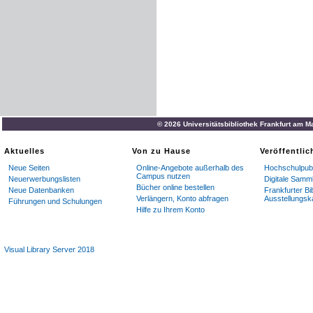
© 2026 Universitätsbibliothek Frankfurt am M
Aktuelles
Von zu Hause
Veröffentli
Neue Seiten
Online-Angebote außerhalb des
Hochschulpubl
Campus nutzen
Neuerwerbungslisten
Digitale Samm
Bücher online bestellen
Neue Datenbanken
Frankfurter Bi
Verlängern, Konto abfragen
Ausstellungsk
Führungen und Schulungen
Hilfe zu Ihrem Konto
Visual Library Server 2018