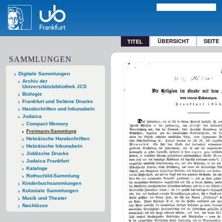
ÜBERSICHT
SEITE
TITEL
SAMMLUNGEN
Digitale Sammlungen
Archiv der
Universitätsbibliothek JCS
Biologie
Frankfurt und Seltene Drucke
Handschriften und Inkunabeln
Judaica
Compact Memory
Freimann-Sammlung
Hebräische Handschriften
Hebräische Inkunabeln
Jiddische Drucke
Judaica Frankfurt
Kataloge
Rothschild-Sammlung
Kinderbuchsammlungen
Koloniale Sammlungen
Musik und Theater
Nachlässe