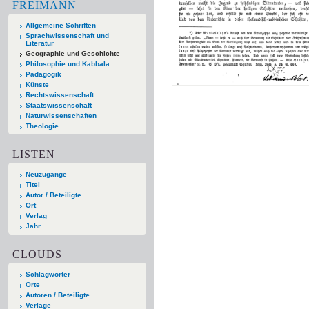
FREIMANN
Allgemeine Schriften
Sprachwissenschaft und
Literatur
Geographie und Geschichte
Philosophie und Kabbala
Pädagogik
Künste
Rechtswissenschaft
Staatswissenschaft
Naturwissenschaften
Theologie
LISTEN
Neuzugänge
Titel
Autor / Beteiligte
Ort
Verlag
Jahr
CLOUDS
Schlagwörter
Orte
Autoren / Beteiligte
Verlage