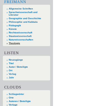
FREIMANN
Allgemeine Schriften
Sprachwissenschaft und
Literatur
Geographie und Geschichte
Philosophie und Kabbala
Pädagogik
Künste
Rechtswissenschaft
Staatswissenschaft
Naturwissenschaften
Theologie
LISTEN
Neuzugänge
Titel
Autor / Beteiligte
Ort
Verlag
Jahr
CLOUDS
Schlagwörter
Orte
Autoren / Beteiligte
Verlage