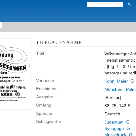
TITELAUFNAHME
Titel
Vollständiger J
:
nebst sämmtli
; [Lfg. 1 - 3]
/ hr
besorgt und red
Verfasser
Kohn, Maier
Erschienen
München
:
Palm
Ausgabe
[Partitur]
Umfang
32, 75, 142 S.
Sprache
Deutsch
Schlagwörter
Judentum
Synagoge
Musikdruck