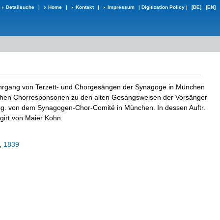
Detailsuche
|
Home
|
Kontakt
|
Impressum
|
Digitization Policy
|
[DE]
[EN]
ahrgang von Terzett- und Chorgesängen der Synagoge in München
chen Chorresponsorien zu den alten Gesangsweisen der Vorsänger
sg. von dem Synagogen-Chor-Comité in München. In dessen Auftr.
igirt von Maier Kohn
,
1839