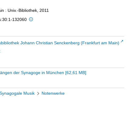
n : Univ.-Bibliothek, 2011
is:30:1-132060
sbibliothek Johann Christian Senckenberg (Frankfurt am Main)
t
esängen der Synagoge in München
[
62,61 MB
]
Synagogale Musik
Notenwerke