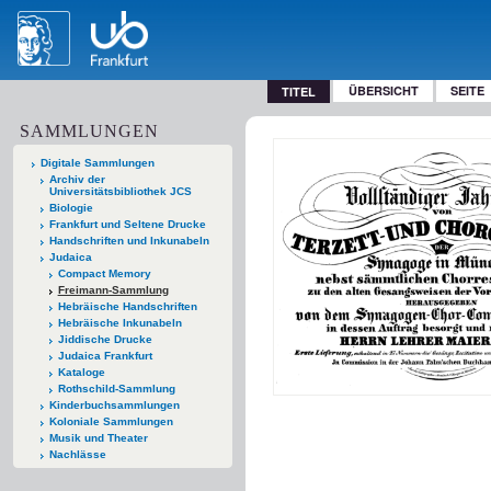
ÜBERSICHT
SEITE
TITEL
SAMMLUNGEN
Digitale Sammlungen
Archiv der
Universitätsbibliothek JCS
Biologie
Frankfurt und Seltene Drucke
Handschriften und Inkunabeln
Judaica
Compact Memory
Freimann-Sammlung
Hebräische Handschriften
Hebräische Inkunabeln
Jiddische Drucke
Judaica Frankfurt
Kataloge
Rothschild-Sammlung
Kinderbuchsammlungen
Koloniale Sammlungen
Musik und Theater
Nachlässe