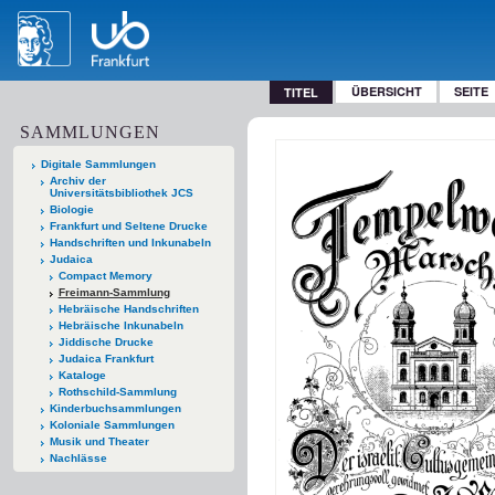
ÜBERSICHT
SEITE
TITEL
SAMMLUNGEN
Digitale Sammlungen
Archiv der
Universitätsbibliothek JCS
Biologie
Frankfurt und Seltene Drucke
Handschriften und Inkunabeln
Judaica
Compact Memory
Freimann-Sammlung
Hebräische Handschriften
Hebräische Inkunabeln
Jiddische Drucke
Judaica Frankfurt
Kataloge
Rothschild-Sammlung
Kinderbuchsammlungen
Koloniale Sammlungen
Musik und Theater
Nachlässe