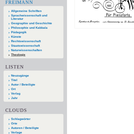
FREIMANN
Allgemeine Schriften
Sprachwissenschaft und
Literatur
Geographie und Geschichte
Philosophie und Kabbala
Pädagogik
Künste
Rechtswissenschaft
Staatswissenschaft
Naturwissenschaften
Theologie
LISTEN
Neuzugänge
Titel
Autor / Beteiligte
Ort
Verlag
Jahr
CLOUDS
Schlagwörter
Orte
Autoren / Beteiligte
Verlage