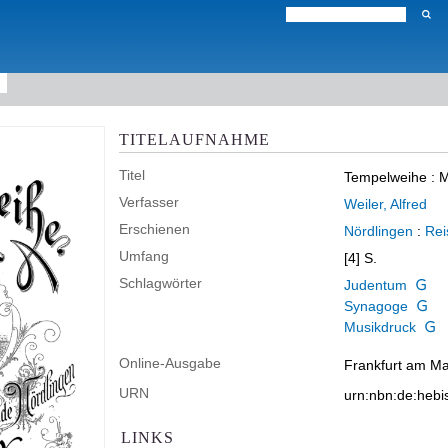
TITELAUFNAHME
Titel
Tempelweihe
:
M
Verfasser
Weiler, Alfred
Erschienen
Nördlingen
:
Rei
Umfang
[4] S.
Schlagwörter
Judentum
Synagoge
Musikdruck
Online-Ausgabe
Frankfurt am Mai
URN
urn:nbn:de:heb
LINKS