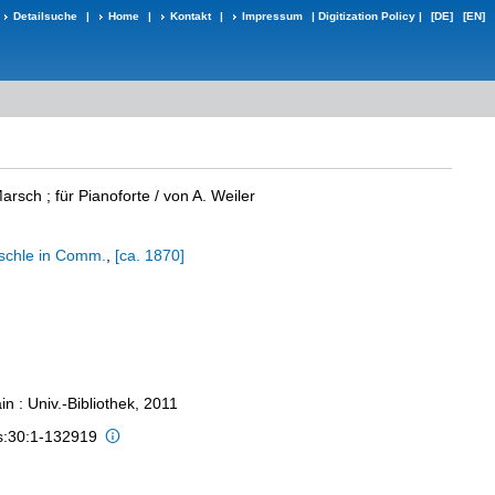
Detailsuche
|
Home
|
Kontakt
|
Impressum
|
Digitization Policy
|
[DE]
[EN]
arsch ; für Pianoforte
/ von A. Weiler
schle in Comm.
,
[ca. 1870]
n : Univ.-Bibliothek, 2011
is:30:1-132919