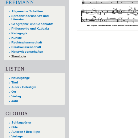
FREIMANN
Allgemeine Schriften
Sprachwissenschaft und
Literatur
Geographie und Geschichte
Philosophie und Kabbala
Pädagogik
Künste
Rechtswissenschaft
Staatswissenschaft
Naturwissenschaften
Theologie
LISTEN
Neuzugänge
Titel
Autor / Beteiligte
Ort
Verlag
Jahr
CLOUDS
Schlagwörter
Orte
Autoren / Beteiligte
Verlage