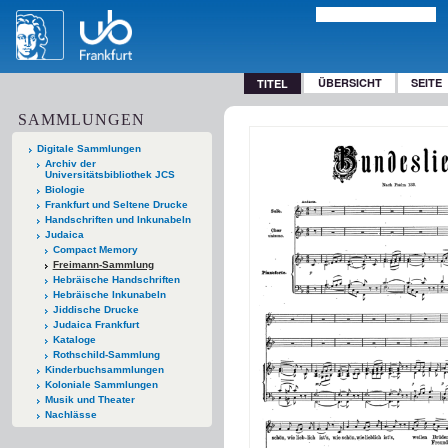
ÜBERSICHT
SEITE
TITEL
SAMMLUNGEN
Digitale Sammlungen
Archiv der
Universitätsbibliothek JCS
Biologie
Frankfurt und Seltene Drucke
Handschriften und Inkunabeln
Judaica
Compact Memory
Freimann-Sammlung
Hebräische Handschriften
Hebräische Inkunabeln
Jiddische Drucke
Judaica Frankfurt
Kataloge
Rothschild-Sammlung
Kinderbuchsammlungen
Koloniale Sammlungen
Musik und Theater
Nachlässe