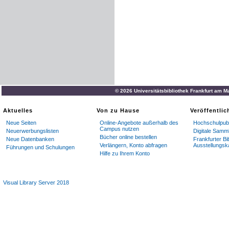
© 2026 Universitätsbibliothek Frankfurt am M
Aktuelles
Von zu Hause
Veröffentli
Neue Seiten
Online-Angebote außerhalb des
Hochschulpubl
Campus nutzen
Neuerwerbungslisten
Digitale Samm
Bücher online bestellen
Neue Datenbanken
Frankfurter Bi
Verlängern, Konto abfragen
Ausstellungsk
Führungen und Schulungen
Hilfe zu Ihrem Konto
Visual Library Server 2018