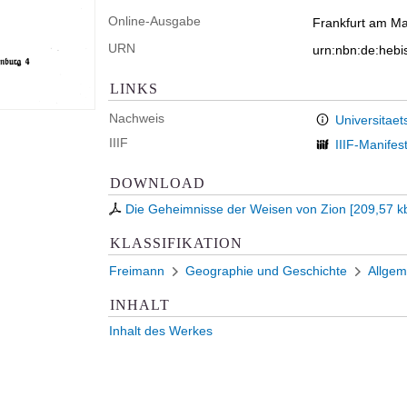
Online-Ausgabe
Frankfurt am Mai
URN
urn:nbn:de:heb
LINKS
Nachweis
Universitaet
IIIF
IIIF-Manifes
DOWNLOAD
Die Geheimnisse der Weisen von Zion
[
209,57 k
KLASSIFIKATION
Freimann
Geographie und Geschichte
Allgem
INHALT
Inhalt des Werkes