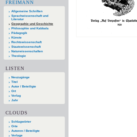
FREIMANN
Allgemeine Schriften
Sprachwissenschaft und
Literatur
Geographie und Geschichte
Philosophie und Kabbala
Pädagogik
Künste
Rechtswissenschaft
Staatswissenschaft
Naturwissenschaften
Theologie
LISTEN
Neuzugänge
Titel
Autor / Beteiligte
Ort
Verlag
Jahr
CLOUDS
Schlagwörter
Orte
Autoren / Beteiligte
Verlage