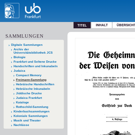
INHALT
ÜBERSICH
TITEL
SAMMLUNGEN
Digitale Sammlungen
Archiv der
Universitätsbibliothek JCS
Biologie
Frankfurt und Seltene Drucke
Handschriften und Inkunabeln
Judaica
Compact Memory
Freimann-Sammlung
Hebräische Handschriften
Hebräische Inkunabeln
Jiddische Drucke
Judaica Frankfurt
Kataloge
Rothschild-Sammlung
Kinderbuchsammlungen
Koloniale Sammlungen
Musik und Theater
Nachlässe