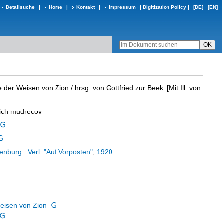
Detailsuche
|
Home
|
Kontakt
|
Impressum
|
Digitization Policy
|
[DE]
[EN]
e der Weisen von Zion
/ hrsg. von Gottfried zur Beek. [Mit Ill. von
kich mudrecov
ttenburg
:
Verl. "Auf Vorposten"
,
1920
Weisen von Zion