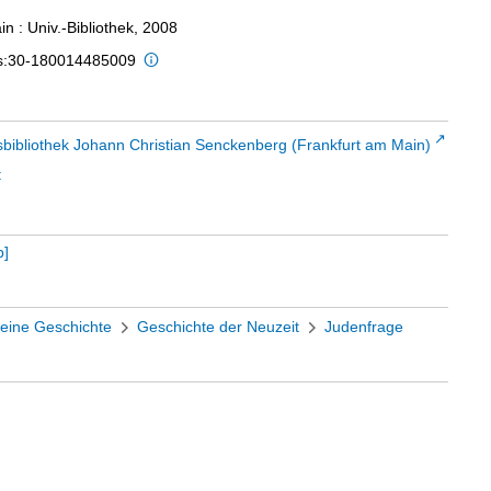
n : Univ.-Bibliothek, 2008
is:30-180014485009
sbibliothek Johann Christian Senckenberg (Frankfurt am Main)
t
b
]
eine Geschichte
Geschichte der Neuzeit
Judenfrage