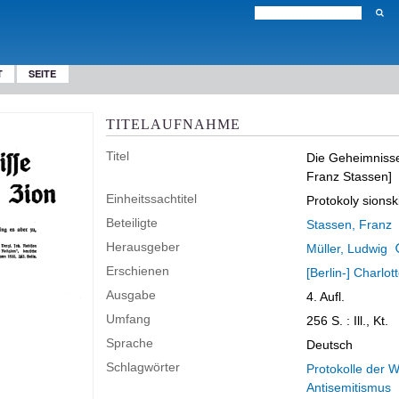
T
SEITE
TITELAUFNAHME
Titel
Die Geheimniss
Franz Stassen]
Einheitssachtitel
Protokoly sions
Beteiligte
Stassen, Franz
Herausgeber
Müller, Ludwig
Erschienen
[Berlin-] Charlo
Ausgabe
4. Aufl.
Umfang
256 S.
: Ill., Kt.
Sprache
Deutsch
Schlagwörter
Protokolle der 
Antisemitismus