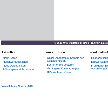
© 2026 Universitätsbibliothek Frankfurt am M
Aktuelles
Von zu Hause
Veröffentli
Neue Seiten
Online-Angebote außerhalb des
Hochschulpubl
Campus nutzen
Neuerwerbungslisten
Digitale Samm
Bücher online bestellen
Neue Datenbanken
Frankfurter Bi
Verlängern, Konto abfragen
Ausstellungsk
Führungen und Schulungen
Hilfe zu Ihrem Konto
Visual Library Server 2018