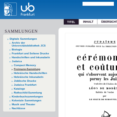
INHALT
ÜBERSICH
TITEL
SAMMLUNGEN
Digitale Sammlungen
Archiv der
Universitätsbibliothek JCS
Biologie
Frankfurt und Seltene Drucke
Handschriften und Inkunabeln
Judaica
Compact Memory
Freimann-Sammlung
Hebräische Handschriften
Hebräische Inkunabeln
Jiddische Drucke
Judaica Frankfurt
Kataloge
Rothschild-Sammlung
Kinderbuchsammlungen
Koloniale Sammlungen
Musik und Theater
Nachlässe