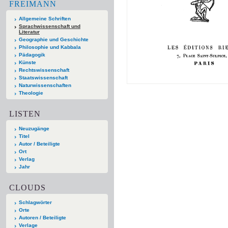
FREIMANN
Allgemeine Schriften
Sprachwissenschaft und
Literatur
Geographie und Geschichte
Philosophie und Kabbala
Pädagogik
Künste
Rechtswissenschaft
Staatswissenschaft
Naturwissenschaften
Theologie
LISTEN
Neuzugänge
Titel
Autor / Beteiligte
Ort
Verlag
Jahr
CLOUDS
Schlagwörter
Orte
Autoren / Beteiligte
Verlage