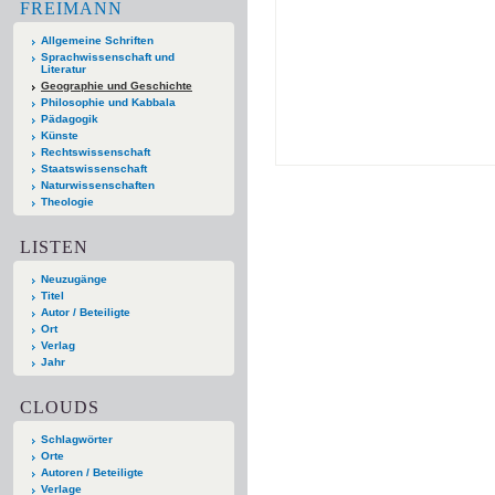
FREIMANN
Allgemeine Schriften
Sprachwissenschaft und
Literatur
Geographie und Geschichte
Philosophie und Kabbala
Pädagogik
Künste
Rechtswissenschaft
Staatswissenschaft
Naturwissenschaften
Theologie
LISTEN
Neuzugänge
Titel
Autor / Beteiligte
Ort
Verlag
Jahr
CLOUDS
Schlagwörter
Orte
Autoren / Beteiligte
Verlage