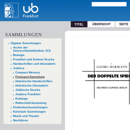
ÜBERSICHT
SEITE
TITEL
SAMMLUNGEN
Digitale Sammlungen
Archiv der
Universitätsbibliothek JCS
Biologie
Frankfurt und Seltene Drucke
Handschriften und Inkunabeln
Judaica
Compact Memory
Freimann-Sammlung
Hebräische Handschriften
Hebräische Inkunabeln
Jiddische Drucke
Judaica Frankfurt
Kataloge
Rothschild-Sammlung
Kinderbuchsammlungen
Koloniale Sammlungen
Musik und Theater
Nachlässe