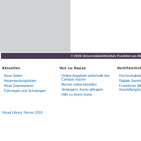
© 2026 Universitätsbibliothek Frankfurt am M
Aktuelles
Von zu Hause
Veröffentli
Neue Seiten
Online-Angebote außerhalb des
Hochschulpubl
Campus nutzen
Neuerwerbungslisten
Digitale Samm
Bücher online bestellen
Neue Datenbanken
Frankfurter Bi
Verlängern, Konto abfragen
Ausstellungsk
Führungen und Schulungen
Hilfe zu Ihrem Konto
Visual Library Server 2018