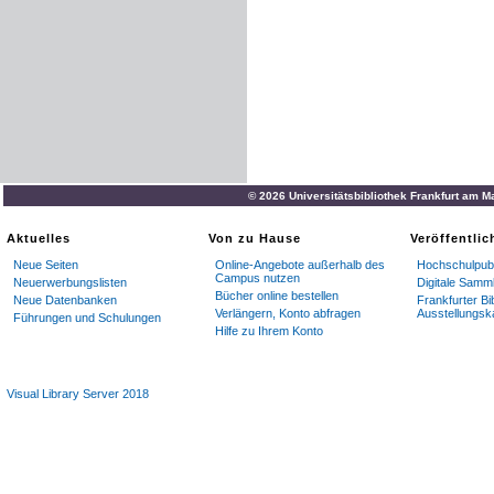
© 2026 Universitätsbibliothek Frankfurt am M
Aktuelles
Von zu Hause
Veröffentli
Neue Seiten
Online-Angebote außerhalb des
Hochschulpubl
Campus nutzen
Neuerwerbungslisten
Digitale Samm
Bücher online bestellen
Neue Datenbanken
Frankfurter Bi
Verlängern, Konto abfragen
Ausstellungsk
Führungen und Schulungen
Hilfe zu Ihrem Konto
Visual Library Server 2018