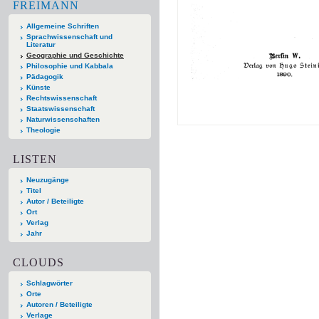
FREIMANN
Allgemeine Schriften
Sprachwissenschaft und
Literatur
Geographie und Geschichte
Philosophie und Kabbala
Pädagogik
Künste
Rechtswissenschaft
Staatswissenschaft
Naturwissenschaften
Theologie
LISTEN
Neuzugänge
Titel
Autor / Beteiligte
Ort
Verlag
Jahr
CLOUDS
Schlagwörter
Orte
Autoren / Beteiligte
Verlage