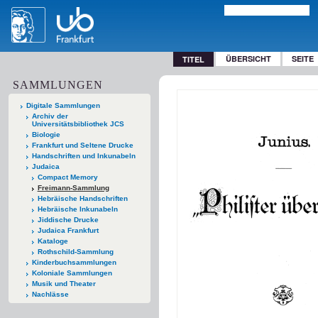
ÜBERSICHT
SEITE
TITEL
SAMMLUNGEN
Digitale Sammlungen
Archiv der
Universitätsbibliothek JCS
Biologie
Frankfurt und Seltene Drucke
Handschriften und Inkunabeln
Judaica
Compact Memory
Freimann-Sammlung
Hebräische Handschriften
Hebräische Inkunabeln
Jiddische Drucke
Judaica Frankfurt
Kataloge
Rothschild-Sammlung
Kinderbuchsammlungen
Koloniale Sammlungen
Musik und Theater
Nachlässe