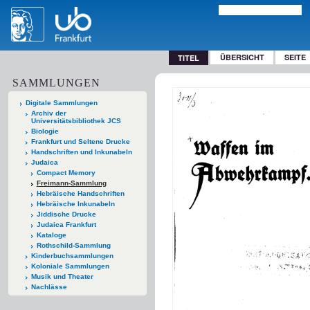
ÜBERSICHT
SEITE
TITEL
SAMMLUNGEN
Digitale Sammlungen
Archiv der
Universitätsbibliothek JCS
Biologie
Frankfurt und Seltene Drucke
Handschriften und Inkunabeln
Judaica
Compact Memory
Freimann-Sammlung
Hebräische Handschriften
Hebräische Inkunabeln
Jiddische Drucke
Judaica Frankfurt
Kataloge
Rothschild-Sammlung
Kinderbuchsammlungen
Koloniale Sammlungen
Musik und Theater
Nachlässe