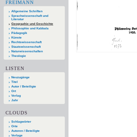
FREIMANN
Allgemeine Schriften
Sprachwissenschaft und
Literatur
Geographie und Geschichte
Philosophie und Kabbala
Pädagogik
Künste
Rechtswissenschaft
Staatswissenschaft
Naturwissenschaften
Theologie
LISTEN
Neuzugänge
Titel
Autor / Beteiligte
Ort
Verlag
Jahr
CLOUDS
Schlagwörter
Orte
Autoren / Beteiligte
Verlage