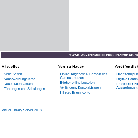
© 2026 Universitätsbibliothek Frankfurt am M
Aktuelles
Von zu Hause
Veröffentli
Neue Seiten
Online-Angebote außerhalb des
Hochschulpubl
Campus nutzen
Neuerwerbungslisten
Digitale Samm
Bücher online bestellen
Neue Datenbanken
Frankfurter Bi
Verlängern, Konto abfragen
Ausstellungsk
Führungen und Schulungen
Hilfe zu Ihrem Konto
Visual Library Server 2018