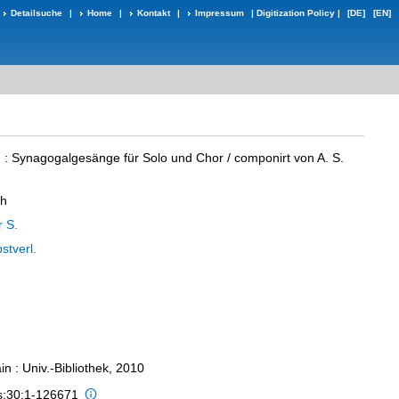
Detailsuche
|
Home
|
Kontakt
|
Impressum
|
Digitization Policy
|
[DE]
[EN]
h
:
Synagogalgesänge für Solo und Chor
/ componirt von A. S.
ah
r S.
stverl.
n : Univ.-Bibliothek, 2010
is:30:1-126671