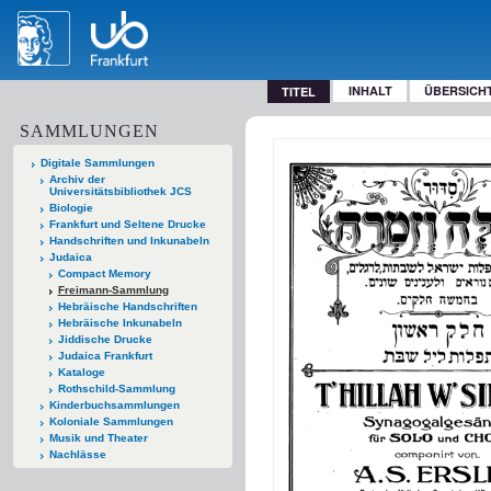
INHALT
ÜBERSICH
TITEL
SAMMLUNGEN
Digitale Sammlungen
Archiv der
Universitätsbibliothek JCS
Biologie
Frankfurt und Seltene Drucke
Handschriften und Inkunabeln
Judaica
Compact Memory
Freimann-Sammlung
Hebräische Handschriften
Hebräische Inkunabeln
Jiddische Drucke
Judaica Frankfurt
Kataloge
Rothschild-Sammlung
Kinderbuchsammlungen
Koloniale Sammlungen
Musik und Theater
Nachlässe