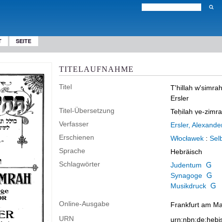
T
SEITE
TITELAUFNAHME
Titel
T'hillah w'simra
Ersler
Titel-Übersetzung
Teḥilah ṿe-zimr
Verfasser
Ersler, Alexande
Erschienen
Włocławek
:
Selb
Sprache
Hebräisch
Schlagwörter
Judentum
Synagoge
Musikdruck
Online-Ausgabe
Frankfurt am Mai
URN
urn:nbn:de:heb