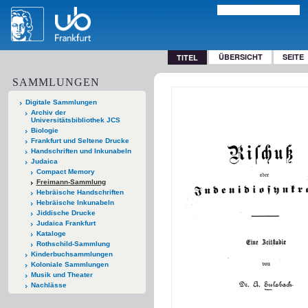
ÜBERSICHT
SEITE
TITEL
SAMMLUNGEN
Digitale Sammlungen
Archiv der
Universitätsbibliothek JCS
Biologie
Frankfurt und Seltene Drucke
Handschriften und Inkunabeln
Judaica
Compact Memory
Freimann-Sammlung
Hebräische Handschriften
Hebräische Inkunabeln
Jiddische Drucke
Judaica Frankfurt
Kataloge
Rothschild-Sammlung
Kinderbuchsammlungen
Koloniale Sammlungen
Musik und Theater
Nachlässe