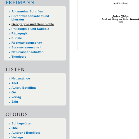
FREIMANN
Allgemeine Schriften
Sprachwissenschaft und
Literatur
Geographie und Geschichte
Philosophie und Kabbala
Pädagogik
Künste
Rechtswissenschaft
Staatswissenschaft
Naturwissenschaften
Theologie
LISTEN
Neuzugänge
Titel
Autor / Beteiligte
Ort
Verlag
Jahr
CLOUDS
Schlagwörter
Orte
Autoren / Beteiligte
Verlage