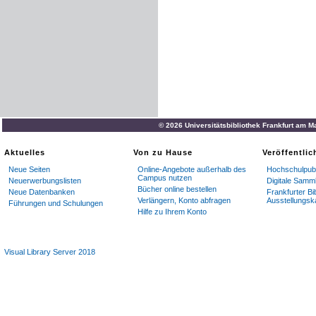
© 2026 Universitätsbibliothek Frankfurt am M
Aktuelles
Von zu Hause
Veröffentli
Neue Seiten
Online-Angebote außerhalb des
Hochschulpubl
Campus nutzen
Neuerwerbungslisten
Digitale Samm
Bücher online bestellen
Neue Datenbanken
Frankfurter Bi
Verlängern, Konto abfragen
Ausstellungsk
Führungen und Schulungen
Hilfe zu Ihrem Konto
Visual Library Server 2018