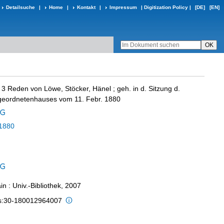
Detailsuche
|
Home
|
Kontakt
|
Impressum
|
Digitization Policy
|
[DE]
[EN]
:
3 Reden von Löwe, Stöcker, Hänel ; geh. in d. Sitzung d.
geordnetenhauses vom 11. Febr. 1880
1880
n : Univ.-Bibliothek, 2007
is:30-180012964007