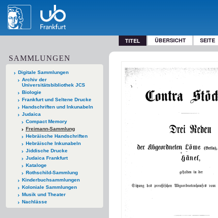
ÜBERSICHT
SEITE
TITEL
SAMMLUNGEN
Digitale Sammlungen
Archiv der
Universitätsbibliothek JCS
Biologie
Frankfurt und Seltene Drucke
Handschriften und Inkunabeln
Judaica
Compact Memory
Freimann-Sammlung
Hebräische Handschriften
Hebräische Inkunabeln
Jiddische Drucke
Judaica Frankfurt
Kataloge
Rothschild-Sammlung
Kinderbuchsammlungen
Koloniale Sammlungen
Musik und Theater
Nachlässe