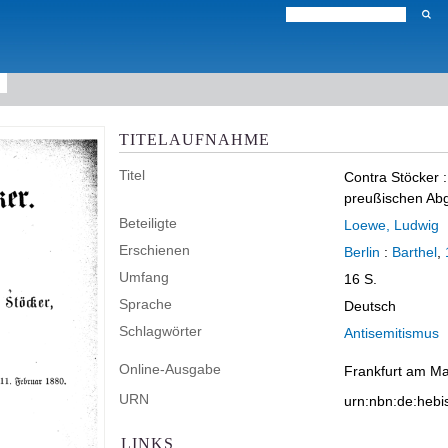
TITELAUFNAHME
Titel
Contra Stöcker
preußischen Ab
Beteiligte
Loewe, Ludwig
Erschienen
Berlin
:
Barthel
,
Umfang
16 S.
Sprache
Deutsch
Schlagwörter
Antisemitismus
Online-Ausgabe
Frankfurt am Mai
URN
urn:nbn:de:heb
LINKS