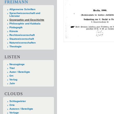
FREIMANN
Allgemeine Schriften
Sprachwissenschaft und
Literatur
Geographie und Geschichte
Philosophie und Kabbala
Pädagogik
Künste
Rechtswissenschaft
Staatswissenschaft
Naturwissenschaften
Theologie
LISTEN
Neuzugänge
Titel
Autor / Beteiligte
Ort
Verlag
Jahr
CLOUDS
Schlagwörter
Orte
Autoren / Beteiligte
Verlage