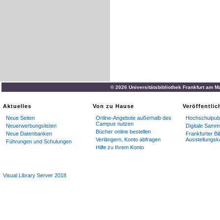
© 2026 Universitätsbibliothek Frankfurt am M
Aktuelles
Von zu Hause
Veröffentli
Neue Seiten
Online-Angebote außerhalb des
Hochschulpubl
Campus nutzen
Neuerwerbungslisten
Digitale Samm
Bücher online bestellen
Neue Datenbanken
Frankfurter Bi
Verlängern, Konto abfragen
Ausstellungsk
Führungen und Schulungen
Hilfe zu Ihrem Konto
Visual Library Server 2018