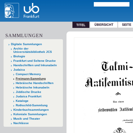
ÜBERSICHT
SEITE
TITEL
SAMMLUNGEN
Digitale Sammlungen
Archiv der
Universitätsbibliothek JCS
Biologie
Frankfurt und Seltene Drucke
Handschriften und Inkunabeln
Judaica
Compact Memory
Freimann-Sammlung
Hebräische Handschriften
Hebräische Inkunabeln
Jiddische Drucke
Judaica Frankfurt
Kataloge
Rothschild-Sammlung
Kinderbuchsammlungen
Koloniale Sammlungen
Musik und Theater
Nachlässe