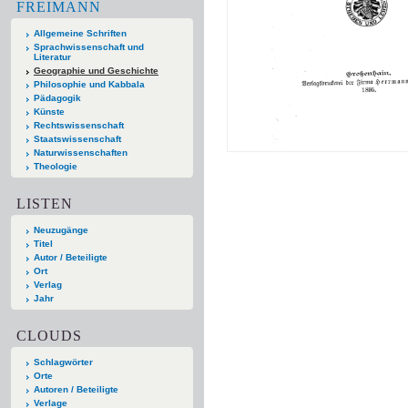
FREIMANN
Allgemeine Schriften
Sprachwissenschaft und
Literatur
Geographie und Geschichte
Philosophie und Kabbala
Pädagogik
Künste
Rechtswissenschaft
Staatswissenschaft
Naturwissenschaften
Theologie
LISTEN
Neuzugänge
Titel
Autor / Beteiligte
Ort
Verlag
Jahr
CLOUDS
Schlagwörter
Orte
Autoren / Beteiligte
Verlage