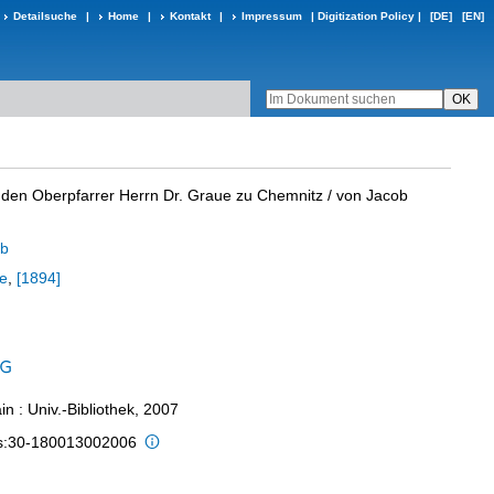
Detailsuche
|
Home
|
Kontakt
|
Impressum
|
Digitization Policy
|
[DE]
[EN]
n den Oberpfarrer Herrn Dr. Graue zu Chemnitz
/ von Jacob
ob
e
,
[1894]
n : Univ.-Bibliothek, 2007
is:30-180013002006