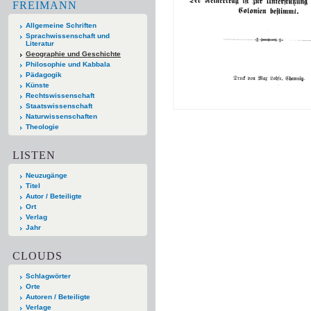
FREIMANN
Allgemeine Schriften
Sprachwissenschaft und
Literatur
Geographie und Geschichte
Philosophie und Kabbala
Pädagogik
Künste
Rechtswissenschaft
Staatswissenschaft
Naturwissenschaften
Theologie
LISTEN
Neuzugänge
Titel
Autor / Beteiligte
Ort
Verlag
Jahr
CLOUDS
Schlagwörter
Orte
Autoren / Beteiligte
Verlage