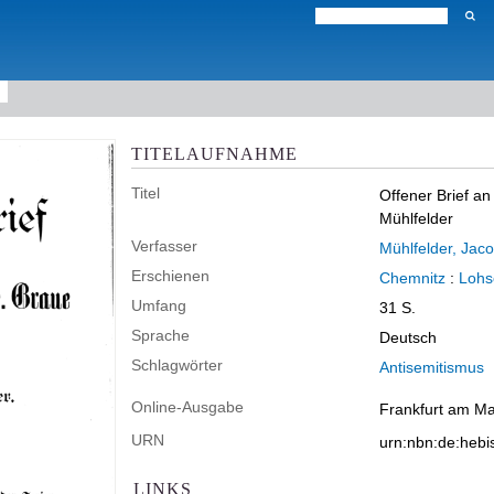
TITELAUFNAHME
Titel
Offener Brief a
Mühlfelder
Verfasser
Mühlfelder, Jac
Erschienen
Chemnitz
:
Lohs
Umfang
31 S.
Sprache
Deutsch
Schlagwörter
Antisemitismus
Online-Ausgabe
Frankfurt am Mai
URN
urn:nbn:de:heb
LINKS