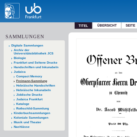
ÜBERSICHT
SEITE
TITEL
SAMMLUNGEN
Digitale Sammlungen
Archiv der
Universitätsbibliothek JCS
Biologie
Frankfurt und Seltene Drucke
Handschriften und Inkunabeln
Judaica
Compact Memory
Freimann-Sammlung
Hebräische Handschriften
Hebräische Inkunabeln
Jiddische Drucke
Judaica Frankfurt
Kataloge
Rothschild-Sammlung
Kinderbuchsammlungen
Koloniale Sammlungen
Musik und Theater
Nachlässe