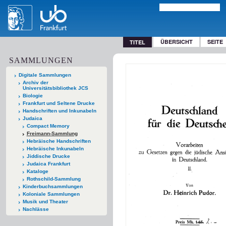
ÜBERSICHT
SEITE
TITEL
SAMMLUNGEN
Digitale Sammlungen
Archiv der
Universitätsbibliothek JCS
Biologie
Frankfurt und Seltene Drucke
Handschriften und Inkunabeln
Judaica
Compact Memory
Freimann-Sammlung
Hebräische Handschriften
Hebräische Inkunabeln
Jiddische Drucke
Judaica Frankfurt
Kataloge
Rothschild-Sammlung
Kinderbuchsammlungen
Koloniale Sammlungen
Musik und Theater
Nachlässe