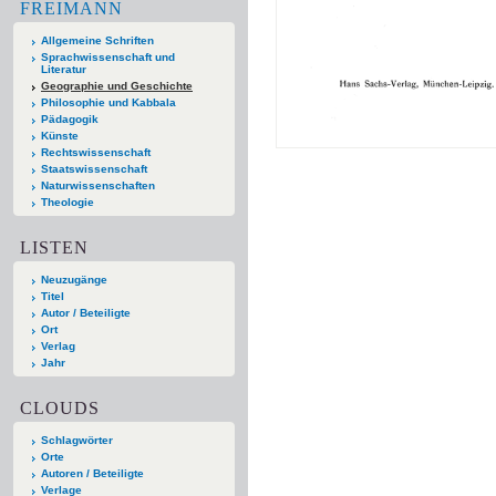
FREIMANN
Allgemeine Schriften
Sprachwissenschaft und
Literatur
Geographie und Geschichte
Philosophie und Kabbala
Pädagogik
Künste
Rechtswissenschaft
Staatswissenschaft
Naturwissenschaften
Theologie
LISTEN
Neuzugänge
Titel
Autor / Beteiligte
Ort
Verlag
Jahr
CLOUDS
Schlagwörter
Orte
Autoren / Beteiligte
Verlage