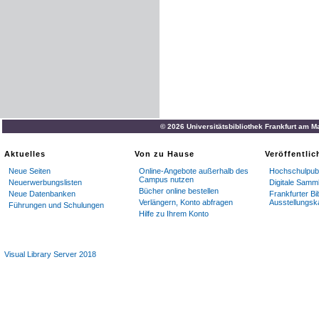
© 2026 Universitätsbibliothek Frankfurt am M
Aktuelles
Von zu Hause
Veröffentli
Neue Seiten
Online-Angebote außerhalb des
Hochschulpubl
Campus nutzen
Neuerwerbungslisten
Digitale Samm
Bücher online bestellen
Neue Datenbanken
Frankfurter Bi
Verlängern, Konto abfragen
Ausstellungsk
Führungen und Schulungen
Hilfe zu Ihrem Konto
Visual Library Server 2018