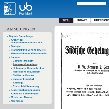
INHALT
ÜBERSICH
TITEL
SAMMLUNGEN
Digitale Sammlungen
Archiv der
Universitätsbibliothek JCS
Biologie
Frankfurt und Seltene Drucke
Handschriften und Inkunabeln
Judaica
Compact Memory
Freimann-Sammlung
Hebräische Handschriften
Hebräische Inkunabeln
Jiddische Drucke
Judaica Frankfurt
Kataloge
Rothschild-Sammlung
Kinderbuchsammlungen
Koloniale Sammlungen
Musik und Theater
Nachlässe