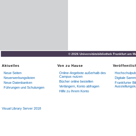
© 2026 Universitätsbibliothek Frankfurt am M
Aktuelles
Von zu Hause
Veröffentli
Neue Seiten
Online-Angebote außerhalb des
Hochschulpubl
Campus nutzen
Neuerwerbungslisten
Digitale Samm
Bücher online bestellen
Neue Datenbanken
Frankfurter Bi
Verlängern, Konto abfragen
Ausstellungsk
Führungen und Schulungen
Hilfe zu Ihrem Konto
Visual Library Server 2018