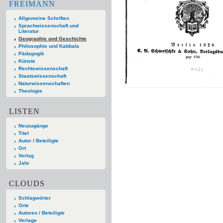
FREIMANN
Allgemeine Schriften
Sprachwissenschaft und
Literatur
Geographie und Geschichte
Philosophie und Kabbala
Pädagogik
Künste
Rechtswissenschaft
Staatswissenschaft
Naturwissenschaften
Theologie
LISTEN
Neuzugänge
Titel
Autor / Beteiligte
Ort
Verlag
Jahr
CLOUDS
Schlagwörter
Orte
Autoren / Beteiligte
Verlage