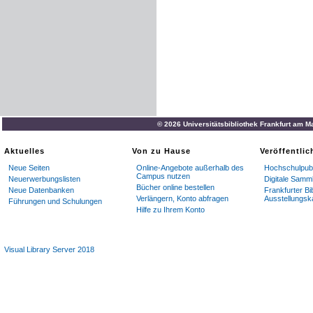
© 2026 Universitätsbibliothek Frankfurt am M
Aktuelles
Von zu Hause
Veröffentli
Neue Seiten
Online-Angebote außerhalb des
Hochschulpubl
Campus nutzen
Neuerwerbungslisten
Digitale Samm
Bücher online bestellen
Neue Datenbanken
Frankfurter Bi
Verlängern, Konto abfragen
Ausstellungsk
Führungen und Schulungen
Hilfe zu Ihrem Konto
Visual Library Server 2018