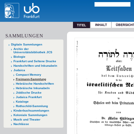
INHALT
ÜBERSICH
TITEL
SAMMLUNGEN
Digitale Sammlungen
Archiv der
Universitätsbibliothek JCS
Biologie
Frankfurt und Seltene Drucke
Handschriften und Inkunabeln
Judaica
Compact Memory
Freimann-Sammlung
Hebräische Handschriften
Hebräische Inkunabeln
Jiddische Drucke
Judaica Frankfurt
Kataloge
Rothschild-Sammlung
Kinderbuchsammlungen
Koloniale Sammlungen
Musik und Theater
Nachlässe