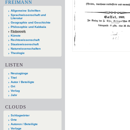
FREIMANN
Allgemeine Schriften
Sprachwissenschaft und
Literatur
Geographie und Geschichte
Philosophie und Kabbala
Pädagogik
Künste
Rechtswissenschaft
Staatswissenschaft
Naturwissenschaften
Theologie
LISTEN
Neuzugänge
Titel
Autor / Beteiligte
Ort
Verlag
Jahr
CLOUDS
Schlagwörter
Orte
Autoren / Beteiligte
Verlage