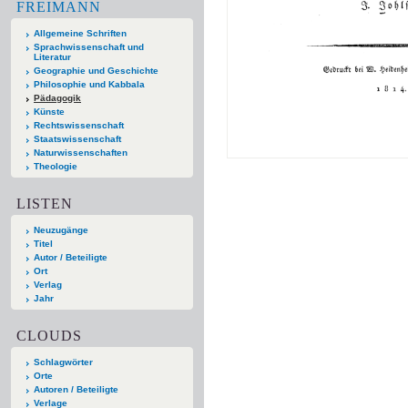
FREIMANN
Allgemeine Schriften
Sprachwissenschaft und
Literatur
Geographie und Geschichte
Philosophie und Kabbala
Pädagogik
Künste
Rechtswissenschaft
Staatswissenschaft
Naturwissenschaften
Theologie
LISTEN
Neuzugänge
Titel
Autor / Beteiligte
Ort
Verlag
Jahr
CLOUDS
Schlagwörter
Orte
Autoren / Beteiligte
Verlage