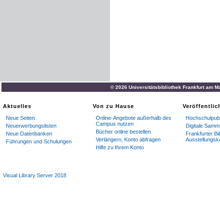
© 2026 Universitätsbibliothek Frankfurt am M
Aktuelles
Von zu Hause
Veröffentli
Neue Seiten
Online-Angebote außerhalb des
Hochschulpubl
Campus nutzen
Neuerwerbungslisten
Digitale Samm
Bücher online bestellen
Neue Datenbanken
Frankfurter Bi
Verlängern, Konto abfragen
Ausstellungsk
Führungen und Schulungen
Hilfe zu Ihrem Konto
Visual Library Server 2018