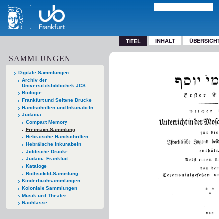
INHALT
ÜBERSICH
TITEL
SAMMLUNGEN
Digitale Sammlungen
Archiv der
Universitätsbibliothek JCS
Biologie
Frankfurt und Seltene Drucke
Handschriften und Inkunabeln
Judaica
Compact Memory
Freimann-Sammlung
Hebräische Handschriften
Hebräische Inkunabeln
Jiddische Drucke
Judaica Frankfurt
Kataloge
Rothschild-Sammlung
Kinderbuchsammlungen
Koloniale Sammlungen
Musik und Theater
Nachlässe