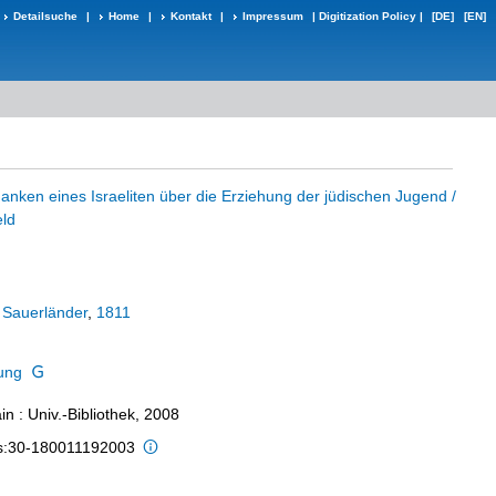
Detailsuche
|
Home
|
Kontakt
|
Impressum
|
Digitization Policy
|
[DE]
[EN]
anken eines Israeliten über die Erziehung der jüdischen Jugend /
eld
:
Sauerländer
,
1811
ung
n : Univ.-Bibliothek, 2008
is:30-180011192003