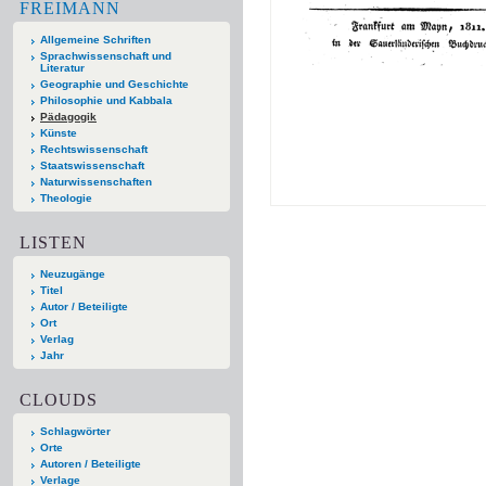
FREIMANN
Allgemeine Schriften
Sprachwissenschaft und
Literatur
Geographie und Geschichte
Philosophie und Kabbala
Pädagogik
Künste
Rechtswissenschaft
Staatswissenschaft
Naturwissenschaften
Theologie
LISTEN
Neuzugänge
Titel
Autor / Beteiligte
Ort
Verlag
Jahr
CLOUDS
Schlagwörter
Orte
Autoren / Beteiligte
Verlage