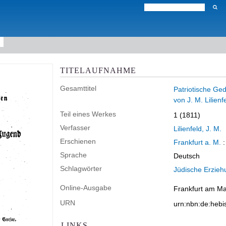
TITELAUFNAHME
Gesamttitel
Patriotische Ged
von J. M. Lilienf
Teil eines Werkes
1 (1811)
Verfasser
Lilienfeld, J. M.
Erschienen
Frankfurt a. M.
Sprache
Deutsch
Schlagwörter
Jüdische Erzieh
Online-Ausgabe
Frankfurt am Mai
URN
urn:nbn:de:heb
LINKS