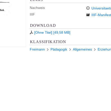
Nachweis
Universitaet
IIIF
IIIF-Manifes
DOWNLOAD
[Ohne Titel]
[
49,58 MB
]
KLASSIFIKATION
Freimann
Pädagogik
Allgemeines
Erziehu