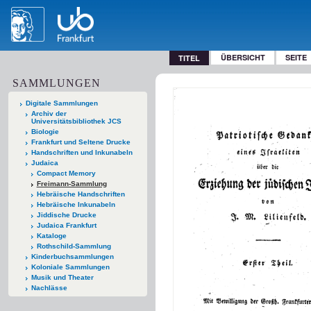
ÜBERSICHT
SEITE
TITEL
SAMMLUNGEN
Digitale Sammlungen
Archiv der
Universitätsbibliothek JCS
Biologie
Frankfurt und Seltene Drucke
Handschriften und Inkunabeln
Judaica
Compact Memory
Freimann-Sammlung
Hebräische Handschriften
Hebräische Inkunabeln
Jiddische Drucke
Judaica Frankfurt
Kataloge
Rothschild-Sammlung
Kinderbuchsammlungen
Koloniale Sammlungen
Musik und Theater
Nachlässe