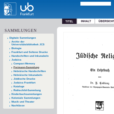
INHALT
ÜBERSICH
TITEL
SAMMLUNGEN
Digitale Sammlungen
Archiv der
Universitätsbibliothek JCS
Biologie
Frankfurt und Seltene Drucke
Handschriften und Inkunabeln
Judaica
Compact Memory
Freimann-Sammlung
Hebräische Handschriften
Hebräische Inkunabeln
Jiddische Drucke
Judaica Frankfurt
Kataloge
Rothschild-Sammlung
Kinderbuchsammlungen
Koloniale Sammlungen
Musik und Theater
Nachlässe