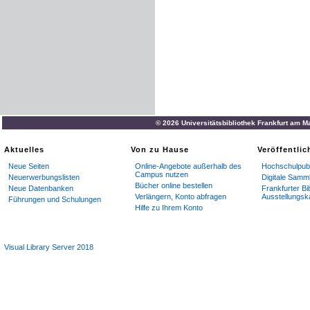
© 2026 Universitätsbibliothek Frankfurt am M
Aktuelles
Von zu Hause
Veröffentli
Neue Seiten
Online-Angebote außerhalb des
Hochschulpubl
Campus nutzen
Neuerwerbungslisten
Digitale Samm
Bücher online bestellen
Neue Datenbanken
Frankfurter Bi
Verlängern, Konto abfragen
Ausstellungsk
Führungen und Schulungen
Hilfe zu Ihrem Konto
Visual Library Server 2018