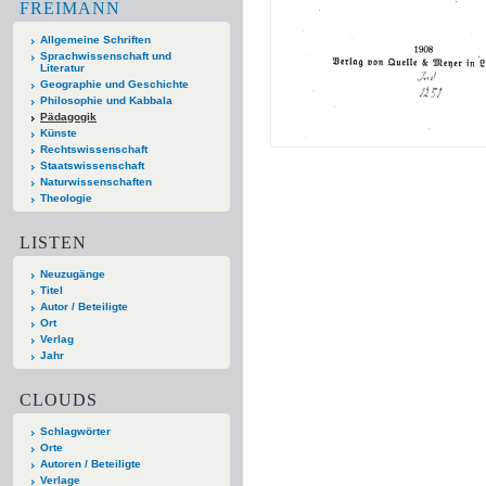
FREIMANN
Allgemeine Schriften
Sprachwissenschaft und
Literatur
Geographie und Geschichte
Philosophie und Kabbala
Pädagogik
Künste
Rechtswissenschaft
Staatswissenschaft
Naturwissenschaften
Theologie
LISTEN
Neuzugänge
Titel
Autor / Beteiligte
Ort
Verlag
Jahr
CLOUDS
Schlagwörter
Orte
Autoren / Beteiligte
Verlage