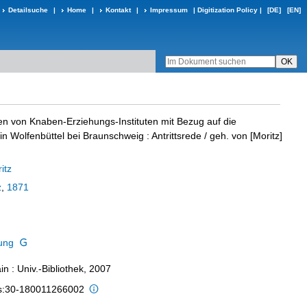
Detailsuche
|
Home
|
Kontakt
|
Impressum
|
Digitization Policy
|
[DE]
[EN]
n von Knaben-Erziehungs-Instituten mit Bezug auf die
n Wolfenbüttel bei Braunschweig
:
Antrittsrede
/ geh. von [Moritz]
itz
z
,
1871
ung
n : Univ.-Bibliothek, 2007
is:30-180011266002