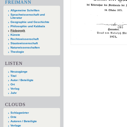
FREIMANN
Allgemeine Schriften
Sprachwissenschaft und
Literatur
Geographie und Geschichte
Philosophie und Kabbala
Pädagogik
Künste
Rechtswissenschaft
Staatswissenschaft
Naturwissenschaften
Theologie
LISTEN
Neuzugänge
Titel
Autor / Beteiligte
Ort
Verlag
Jahr
CLOUDS
Schlagwörter
Orte
Autoren / Beteiligte
Verlage