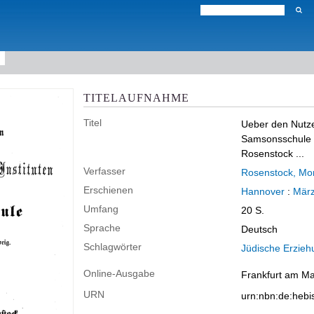
TITELAUFNAHME
Titel
Ueber den Nutze
Samsonsschule i
Rosenstock ...
Verfasser
Rosenstock, Mor
Erschienen
Hannover
:
Mär
Umfang
20 S.
Sprache
Deutsch
Schlagwörter
Jüdische Erzieh
Online-Ausgabe
Frankfurt am Mai
URN
urn:nbn:de:heb