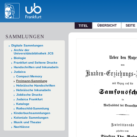
ÜBERSICHT
SEITE
TITEL
SAMMLUNGEN
Digitale Sammlungen
Archiv der
Universitätsbibliothek JCS
Biologie
Frankfurt und Seltene Drucke
Handschriften und Inkunabeln
Judaica
Compact Memory
Freimann-Sammlung
Hebräische Handschriften
Hebräische Inkunabeln
Jiddische Drucke
Judaica Frankfurt
Kataloge
Rothschild-Sammlung
Kinderbuchsammlungen
Koloniale Sammlungen
Musik und Theater
Nachlässe