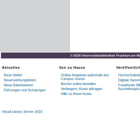
© 2026 Universitätsbibliothek Frankfurt am M
Aktuelles
Von zu Hause
Veröffentli
Neue Seiten
Online-Angebote außerhalb des
Hochschulpubl
Campus nutzen
Neuerwerbungslisten
Digitale Samm
Bücher online bestellen
Neue Datenbanken
Frankfurter Bi
Verlängern, Konto abfragen
Ausstellungsk
Führungen und Schulungen
Hilfe zu Ihrem Konto
Visual Library Server 2018