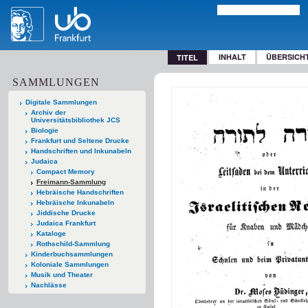
INHALT
ÜBERSICH
TITEL
SAMMLUNGEN
Digitale Sammlungen
Archiv der
Universitätsbibliothek JCS
Biologie
Frankfurt und Seltene Drucke
Handschriften und Inkunabeln
Judaica
Compact Memory
Freimann-Sammlung
Hebräische Handschriften
Hebräische Inkunabeln
Jiddische Drucke
Judaica Frankfurt
Kataloge
Rothschild-Sammlung
Kinderbuchsammlungen
Koloniale Sammlungen
Musik und Theater
Nachlässe