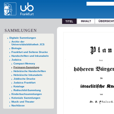
INHALT
ÜBERSICH
TITEL
SAMMLUNGEN
Digitale Sammlungen
Archiv der
Universitätsbibliothek JCS
Biologie
Frankfurt und Seltene Drucke
Handschriften und Inkunabeln
Judaica
Compact Memory
Freimann-Sammlung
Hebräische Handschriften
Hebräische Inkunabeln
Jiddische Drucke
Judaica Frankfurt
Kataloge
Rothschild-Sammlung
Kinderbuchsammlungen
Koloniale Sammlungen
Musik und Theater
Nachlässe