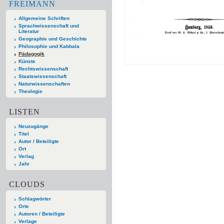
FREIMANN
Allgemeine Schriften
Sprachwissenschaft und
Literatur
Geographie und Geschichte
Philosophie und Kabbala
Pädagogik
Künste
Rechtswissenschaft
Staatswissenschaft
Naturwissenschaften
Theologie
LISTEN
Neuzugänge
Titel
Autor / Beteiligte
Ort
Verlag
Jahr
CLOUDS
Schlagwörter
Orte
Autoren / Beteiligte
Verlage