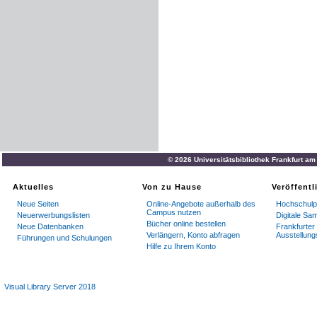
© 2026 Universitätsbibliothek Frankfurt a
Aktuelles
Von zu Hause
Veröffent
Neue Seiten
Online-Angebote außerhalb des
Hochschulpu
Campus nutzen
Neuerwerbungslisten
Digitale S
Bücher online bestellen
Neue Datenbanken
Frankfurter 
Verlängern, Konto abfragen
Ausstellung
Führungen und Schulungen
Hilfe zu Ihrem Konto
Visual Library Server 2018