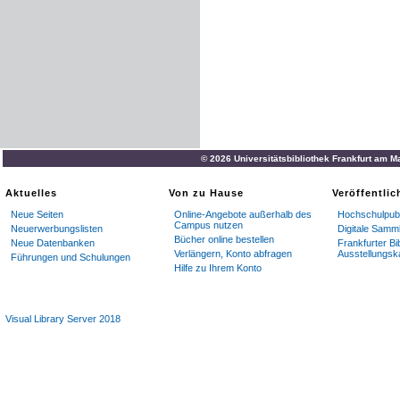
© 2026 Universitätsbibliothek Frankfurt am M
Aktuelles
Von zu Hause
Veröffentli
Neue Seiten
Online-Angebote außerhalb des
Hochschulpubl
Campus nutzen
Neuerwerbungslisten
Digitale Samm
Bücher online bestellen
Neue Datenbanken
Frankfurter Bi
Verlängern, Konto abfragen
Ausstellungsk
Führungen und Schulungen
Hilfe zu Ihrem Konto
Visual Library Server 2018