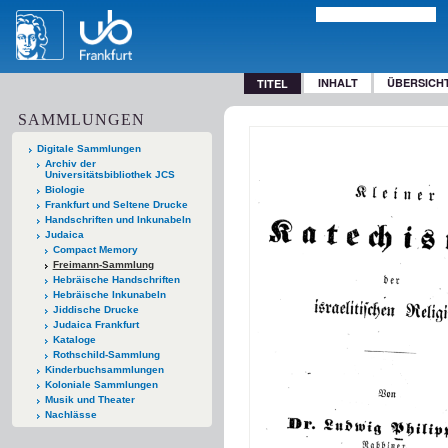
INHALT
ÜBERSICH
TITEL
SAMMLUNGEN
Digitale Sammlungen
Archiv der
Universitätsbibliothek JCS
Biologie
Frankfurt und Seltene Drucke
Handschriften und Inkunabeln
Judaica
Compact Memory
Freimann-Sammlung
Hebräische Handschriften
Hebräische Inkunabeln
Jiddische Drucke
Judaica Frankfurt
Kataloge
Rothschild-Sammlung
Kinderbuchsammlungen
Koloniale Sammlungen
Musik und Theater
Nachlässe