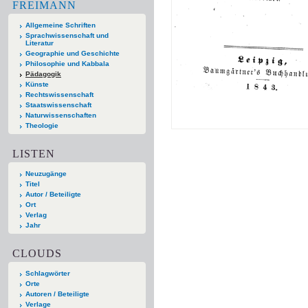
FREIMANN
Allgemeine Schriften
Sprachwissenschaft und
Literatur
Geographie und Geschichte
Philosophie und Kabbala
Pädagogik
Künste
Rechtswissenschaft
Staatswissenschaft
Naturwissenschaften
Theologie
LISTEN
Neuzugänge
Titel
Autor / Beteiligte
Ort
Verlag
Jahr
CLOUDS
Schlagwörter
Orte
Autoren / Beteiligte
Verlage