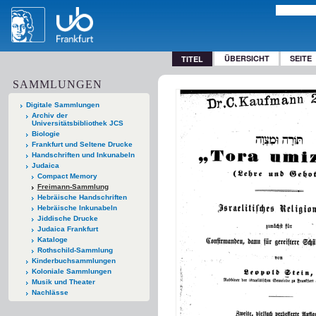
ÜBERSICHT
SEITE
TITEL
SAMMLUNGEN
Digitale Sammlungen
Archiv der
Universitätsbibliothek JCS
Biologie
Frankfurt und Seltene Drucke
Handschriften und Inkunabeln
Judaica
Compact Memory
Freimann-Sammlung
Hebräische Handschriften
Hebräische Inkunabeln
Jiddische Drucke
Judaica Frankfurt
Kataloge
Rothschild-Sammlung
Kinderbuchsammlungen
Koloniale Sammlungen
Musik und Theater
Nachlässe