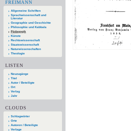
FREIMANN
Allgemeine Schriften
Sprachwissenschaft und
Literatur
Geographie und Geschichte
Philosophie und Kabbala
Pädagogik
Künste
Rechtswissenschaft
Staatswissenschaft
Naturwissenschaften
Theologie
LISTEN
Neuzugänge
Titel
Autor / Beteiligte
Ort
Verlag
Jahr
CLOUDS
Schlagwörter
Orte
Autoren / Beteiligte
Verlage