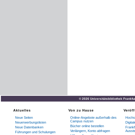
© 2026 Universitätsbibliothek Frankf
Aktuelles
Von zu Hause
Veröf
Neue Seiten
Online-Angebote außerhalb des
Hochsc
Campus nutzen
Neuerwerbungslisten
Digita
Bücher online bestellen
Neue Datenbanken
Frankf
Verlängern, Konto abfragen
Ausste
Führungen und Schulungen