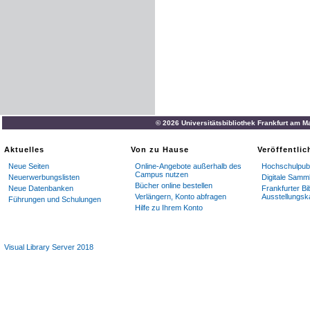
© 2026 Universitätsbibliothek Frankfurt am M
Aktuelles
Von zu Hause
Veröffentli
Neue Seiten
Online-Angebote außerhalb des
Hochschulpubl
Campus nutzen
Neuerwerbungslisten
Digitale Samm
Bücher online bestellen
Neue Datenbanken
Frankfurter Bi
Verlängern, Konto abfragen
Ausstellungsk
Führungen und Schulungen
Hilfe zu Ihrem Konto
Visual Library Server 2018