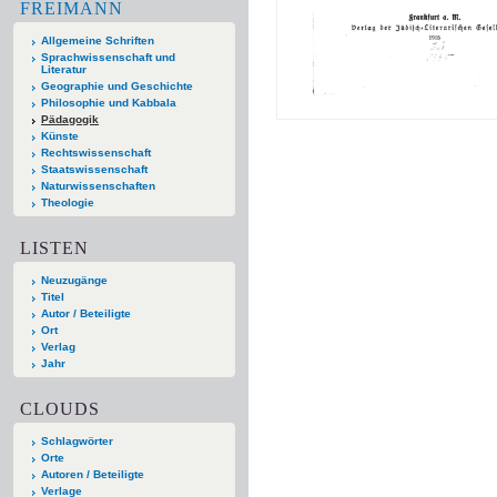
FREIMANN
Allgemeine Schriften
Sprachwissenschaft und
Literatur
Geographie und Geschichte
Philosophie und Kabbala
Pädagogik
Künste
Rechtswissenschaft
Staatswissenschaft
Naturwissenschaften
Theologie
LISTEN
Neuzugänge
Titel
Autor / Beteiligte
Ort
Verlag
Jahr
CLOUDS
Schlagwörter
Orte
Autoren / Beteiligte
Verlage