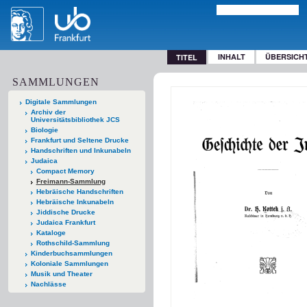
INHALT
ÜBERSICH
TITEL
SAMMLUNGEN
Digitale Sammlungen
Archiv der
Universitätsbibliothek JCS
Biologie
Frankfurt und Seltene Drucke
Handschriften und Inkunabeln
Judaica
Compact Memory
Freimann-Sammlung
Hebräische Handschriften
Hebräische Inkunabeln
Jiddische Drucke
Judaica Frankfurt
Kataloge
Rothschild-Sammlung
Kinderbuchsammlungen
Koloniale Sammlungen
Musik und Theater
Nachlässe