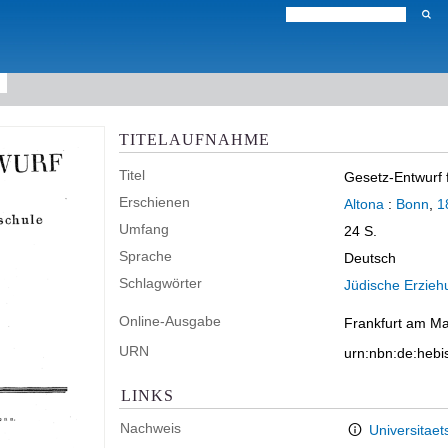
TITELAUFNAHME
Titel
Gesetz-Entwurf f
Erschienen
Altona
:
Bonn
,
1
Umfang
24 S.
Sprache
Deutsch
Schlagwörter
Jüdische Erzieh
Online-Ausgabe
Frankfurt am Mai
URN
urn:nbn:de:heb
LINKS
Nachweis
Universitaet