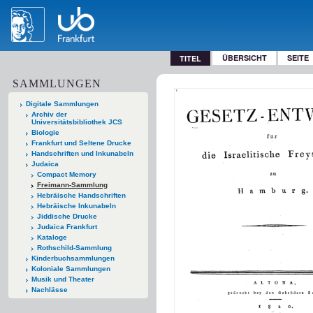
ÜBERSICHT
SEITE
TITEL
SAMMLUNGEN
Digitale Sammlungen
Archiv der
Universitätsbibliothek JCS
Biologie
Frankfurt und Seltene Drucke
Handschriften und Inkunabeln
Judaica
Compact Memory
Freimann-Sammlung
Hebräische Handschriften
Hebräische Inkunabeln
Jiddische Drucke
Judaica Frankfurt
Kataloge
Rothschild-Sammlung
Kinderbuchsammlungen
Koloniale Sammlungen
Musik und Theater
Nachlässe