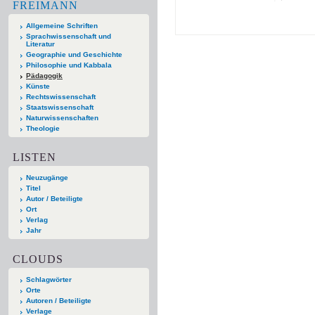
FREIMANN
Allgemeine Schriften
Sprachwissenschaft und
Literatur
Geographie und Geschichte
Philosophie und Kabbala
Pädagogik
Künste
Rechtswissenschaft
Staatswissenschaft
Naturwissenschaften
Theologie
LISTEN
Neuzugänge
Titel
Autor / Beteiligte
Ort
Verlag
Jahr
CLOUDS
Schlagwörter
Orte
Autoren / Beteiligte
Verlage