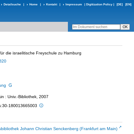
Detailsuche
|
Home
|
Kontakt
|
Impressum
|
Digitization Policy
|
[DE]
[EN]
ür die israelitische Freyschule zu Hamburg
820
ung
n : Univ.-Bibliothek, 2007
is:30-180013665003
sbibliothek Johann Christian Senckenberg (Frankfurt am Main)