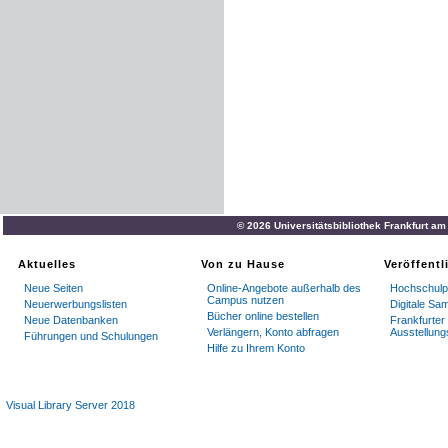
© 2026 Universitätsbibliothek Frankfurt a
Aktuelles
Von zu Hause
Veröffent
Neue Seiten
Online-Angebote außerhalb des
Hochschulpu
Campus nutzen
Neuerwerbungslisten
Digitale S
Bücher online bestellen
Neue Datenbanken
Frankfurter 
Verlängern, Konto abfragen
Ausstellung
Führungen und Schulungen
Hilfe zu Ihrem Konto
Visual Library Server 2018