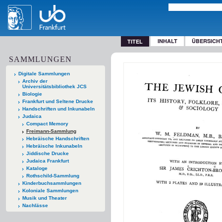
INHALT
ÜBERSICH
TITEL
SAMMLUNGEN
Digitale Sammlungen
Archiv der
Universitätsbibliothek JCS
Biologie
Frankfurt und Seltene Drucke
Handschriften und Inkunabeln
Judaica
Compact Memory
Freimann-Sammlung
Hebräische Handschriften
Hebräische Inkunabeln
Jiddische Drucke
Judaica Frankfurt
Kataloge
Rothschild-Sammlung
Kinderbuchsammlungen
Koloniale Sammlungen
Musik und Theater
Nachlässe