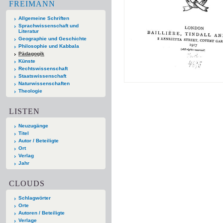
FREIMANN
Allgemeine Schriften
Sprachwissenschaft und
Literatur
Geographie und Geschichte
Philosophie und Kabbala
Pädagogik
Künste
Rechtswissenschaft
Staatswissenschaft
Naturwissenschaften
Theologie
LISTEN
Neuzugänge
Titel
Autor / Beteiligte
Ort
Verlag
Jahr
CLOUDS
Schlagwörter
Orte
Autoren / Beteiligte
Verlage