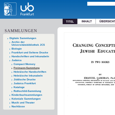
INHALT
ÜBERSICH
TITEL
SAMMLUNGEN
Digitale Sammlungen
Archiv der
Universitätsbibliothek JCS
Biologie
Frankfurt und Seltene Drucke
Handschriften und Inkunabeln
Judaica
Compact Memory
Freimann-Sammlung
Hebräische Handschriften
Hebräische Inkunabeln
Jiddische Drucke
Judaica Frankfurt
Kataloge
Rothschild-Sammlung
Kinderbuchsammlungen
Koloniale Sammlungen
Musik und Theater
Nachlässe