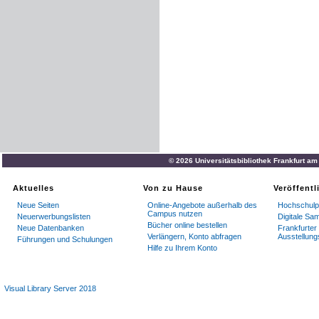
© 2026 Universitätsbibliothek Frankfurt a
Aktuelles
Von zu Hause
Veröffent
Neue Seiten
Online-Angebote außerhalb des
Hochschulpu
Campus nutzen
Neuerwerbungslisten
Digitale S
Bücher online bestellen
Neue Datenbanken
Frankfurter 
Verlängern, Konto abfragen
Ausstellung
Führungen und Schulungen
Hilfe zu Ihrem Konto
Visual Library Server 2018