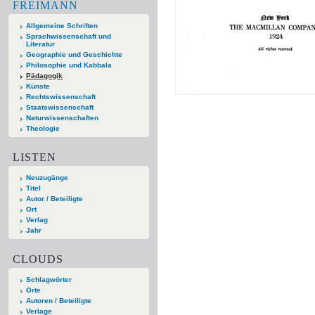
FREIMANN
Allgemeine Schriften
Sprachwissenschaft und
Literatur
Geographie und Geschichte
Philosophie und Kabbala
Pädagogik
Künste
Rechtswissenschaft
Staatswissenschaft
Naturwissenschaften
Theologie
LISTEN
Neuzugänge
Titel
Autor / Beteiligte
Ort
Verlag
Jahr
CLOUDS
Schlagwörter
Orte
Autoren / Beteiligte
Verlage