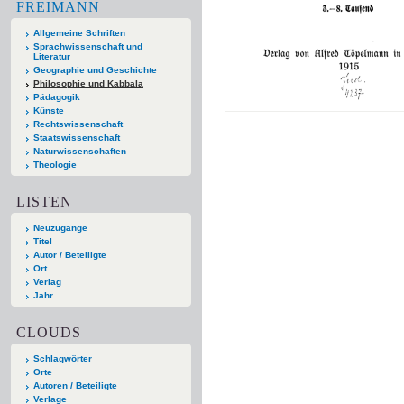
FREIMANN
Allgemeine Schriften
Sprachwissenschaft und
Literatur
Geographie und Geschichte
Philosophie und Kabbala
Pädagogik
Künste
Rechtswissenschaft
Staatswissenschaft
Naturwissenschaften
Theologie
LISTEN
Neuzugänge
Titel
Autor / Beteiligte
Ort
Verlag
Jahr
CLOUDS
Schlagwörter
Orte
Autoren / Beteiligte
Verlage