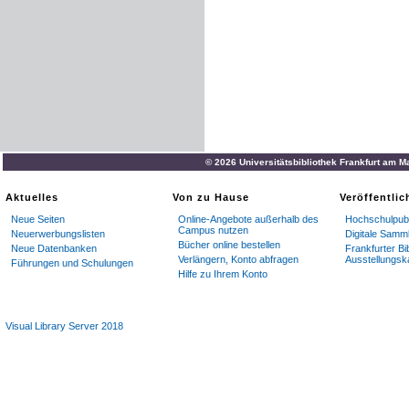
© 2026 Universitätsbibliothek Frankfurt am M
Aktuelles
Von zu Hause
Veröffentli
Neue Seiten
Online-Angebote außerhalb des
Hochschulpubl
Campus nutzen
Neuerwerbungslisten
Digitale Samm
Bücher online bestellen
Neue Datenbanken
Frankfurter Bi
Verlängern, Konto abfragen
Ausstellungsk
Führungen und Schulungen
Hilfe zu Ihrem Konto
Visual Library Server 2018