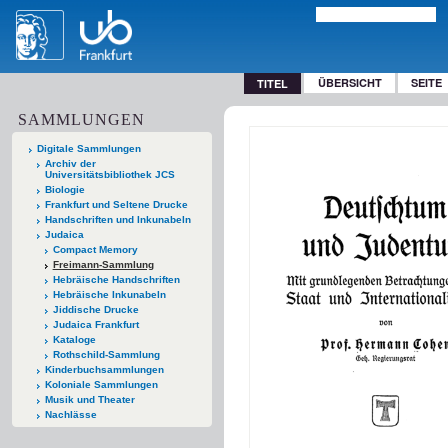
ÜBERSICHT
SEITE
TITEL
SAMMLUNGEN
Digitale Sammlungen
Archiv der
Universitätsbibliothek JCS
Biologie
Frankfurt und Seltene Drucke
Handschriften und Inkunabeln
Judaica
Compact Memory
Freimann-Sammlung
Hebräische Handschriften
Hebräische Inkunabeln
Jiddische Drucke
Judaica Frankfurt
Kataloge
Rothschild-Sammlung
Kinderbuchsammlungen
Koloniale Sammlungen
Musik und Theater
Nachlässe