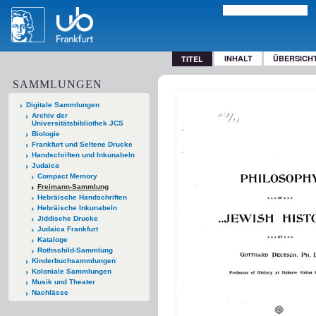
INHALT
ÜBERSICH
TITEL
SAMMLUNGEN
Digitale Sammlungen
Archiv der
Universitätsbibliothek JCS
Biologie
Frankfurt und Seltene Drucke
Handschriften und Inkunabeln
Judaica
Compact Memory
Freimann-Sammlung
Hebräische Handschriften
Hebräische Inkunabeln
Jiddische Drucke
Judaica Frankfurt
Kataloge
Rothschild-Sammlung
Kinderbuchsammlungen
Koloniale Sammlungen
Musik und Theater
Nachlässe