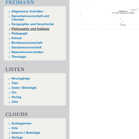
FREIMANN
Allgemeine Schriften
Sprachwissenschaft und
Literatur
Geographie und Geschichte
Philosophie und Kabbala
Pädagogik
Künste
Rechtswissenschaft
Staatswissenschaft
Naturwissenschaften
Theologie
LISTEN
Neuzugänge
Titel
Autor / Beteiligte
Ort
Verlag
Jahr
CLOUDS
Schlagwörter
Orte
Autoren / Beteiligte
Verlage