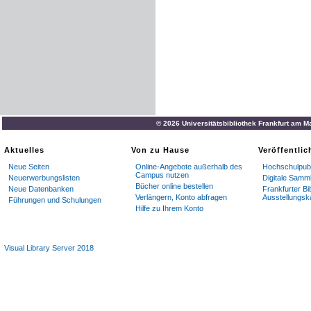
© 2026 Universitätsbibliothek Frankfurt am M
Aktuelles
Von zu Hause
Veröffentli
Neue Seiten
Online-Angebote außerhalb des
Hochschulpubl
Campus nutzen
Neuerwerbungslisten
Digitale Samm
Bücher online bestellen
Neue Datenbanken
Frankfurter Bi
Verlängern, Konto abfragen
Ausstellungsk
Führungen und Schulungen
Hilfe zu Ihrem Konto
Visual Library Server 2018