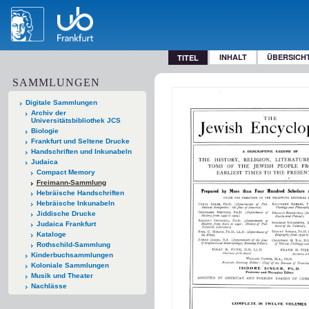
INHALT
ÜBERSICH
TITEL
SAMMLUNGEN
Digitale Sammlungen
Archiv der
Universitätsbibliothek JCS
Biologie
Frankfurt und Seltene Drucke
Handschriften und Inkunabeln
Judaica
Compact Memory
Freimann-Sammlung
Hebräische Handschriften
Hebräische Inkunabeln
Jiddische Drucke
Judaica Frankfurt
Kataloge
Rothschild-Sammlung
Kinderbuchsammlungen
Koloniale Sammlungen
Musik und Theater
Nachlässe