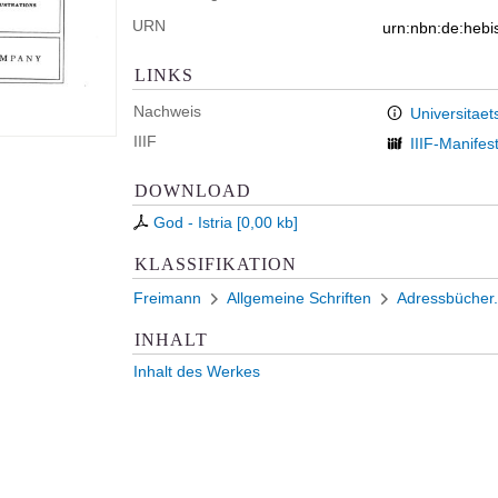
URN
urn:nbn:de:heb
LINKS
Nachweis
Universitaet
IIIF
IIIF-Manifes
DOWNLOAD
God - Istria
[
0,00 kb
]
KLASSIFIKATION
Freimann
Allgemeine Schriften
Adressbücher.
INHALT
Inhalt des Werkes