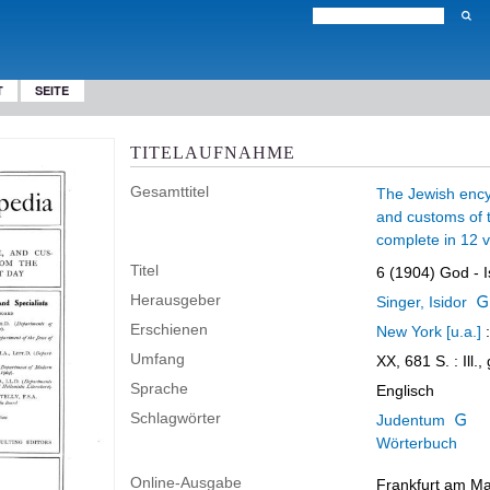
T
SEITE
TITELAUFNAHME
Gesamttitel
The Jewish encycl
and customs of t
complete in 12 v
Titel
6 (1904)
God - I
Herausgeber
Singer, Isidor
Erschienen
New York [u.a.]
Umfang
XX, 681 S.
: Ill.
Sprache
Englisch
Schlagwörter
Judentum
Wörterbuch
Online-Ausgabe
Frankfurt am Mai