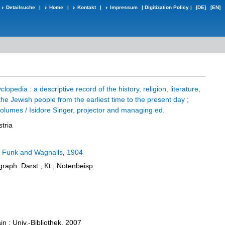
Detailsuche
|
Home
|
Kontakt
|
Impressum
|
Digitization Policy
|
[DE]
[EN]
opedia : a descriptive record of the history, religion, literature,
he Jewish people from the earliest time to the present day ;
olumes / Isidore Singer, projector and managing ed.
stria
:
Funk and Wagnalls
,
1904
, graph. Darst., Kt., Notenbeisp.
n : Univ.-Bibliothek, 2007