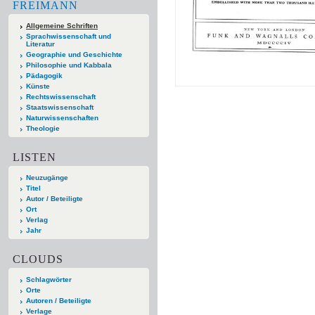
FREIMANN
Allgemeine Schriften
Sprachwissenschaft und
Literatur
Geographie und Geschichte
Philosophie und Kabbala
Pädagogik
Künste
Rechtswissenschaft
Staatswissenschaft
Naturwissenschaften
Theologie
LISTEN
Neuzugänge
Titel
Autor / Beteiligte
Ort
Verlag
Jahr
CLOUDS
Schlagwörter
Orte
Autoren / Beteiligte
Verlage