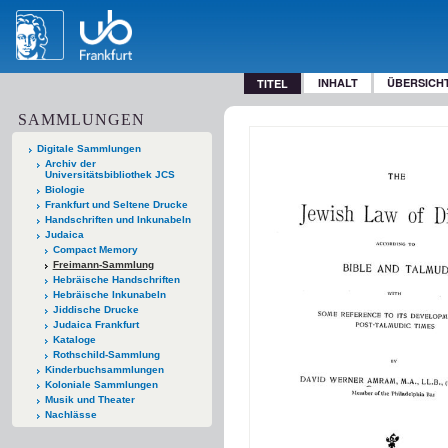
INHALT
ÜBERSICH
TITEL
SAMMLUNGEN
Digitale Sammlungen
Archiv der
Universitätsbibliothek JCS
Biologie
Frankfurt und Seltene Drucke
Handschriften und Inkunabeln
Judaica
Compact Memory
Freimann-Sammlung
Hebräische Handschriften
Hebräische Inkunabeln
Jiddische Drucke
Judaica Frankfurt
Kataloge
Rothschild-Sammlung
Kinderbuchsammlungen
Koloniale Sammlungen
Musik und Theater
Nachlässe