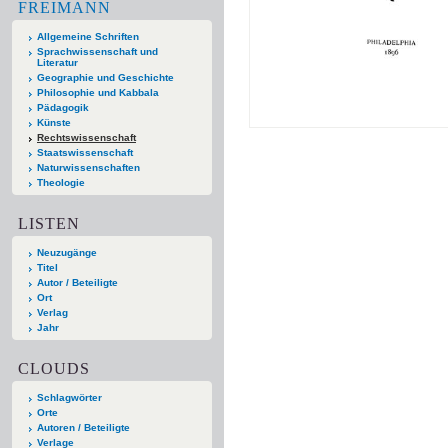
FREIMANN
Allgemeine Schriften
Sprachwissenschaft und
Literatur
Geographie und Geschichte
Philosophie und Kabbala
Pädagogik
Künste
Rechtswissenschaft
Staatswissenschaft
Naturwissenschaften
Theologie
LISTEN
Neuzugänge
Titel
Autor / Beteiligte
Ort
Verlag
Jahr
CLOUDS
Schlagwörter
Orte
Autoren / Beteiligte
Verlage